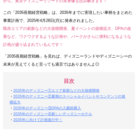
から、東京ディズニーリゾートの未来像を読み解きます！
この「2035長期経営戦略」は、2035年までに実現したい事柄をまとめた
事業計画で、2025年4月28日(月)に発表されました。
既存エリアの刷新などの大規模開発、夏イベントの規模拡大、DPAの改
善など、ワクワクするような計画や、パークがさらに便利になるような
計画が盛り込まれているんです！
「2035長期経営戦略」を見れば、ディズニーランドやディズニーシーの
未来が見えてくると言っても過言ではありませんよ◎
目次
・
2035年のディズニー①エリア刷新などの大規模開発
・
2035年のディズニー②夏期のスペシャルイベントやコンテンツの規
模拡大
・
2035年のディズニー③DPAの入園前購入
・
2035年のディズニー④新しいディズニーホテル
・
2035年に向けて計画進行中！