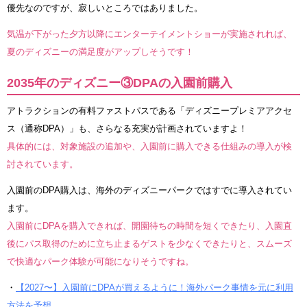
優先なのですが、寂しいところではありました。
気温が下がった夕方以降にエンターテイメントショーが実施されれば、
夏のディズニーの満足度がアップしそうです！
2035年のディズニー③DPAの入園前購入
アトラクションの有料ファストパスである「ディズニープレミアアクセ
ス（通称DPA）」も、さらなる充実が計画されていますよ！
具体的には、対象施設の追加や、入園前に購入できる仕組みの導入が検
討されています。
入園前のDPA購入は、海外のディズニーパークではすでに導入されてい
ます。
入園前にDPAを購入できれば、開園待ちの時間を短くできたり、入園直
後にパス取得のために立ち止まるゲストを少なくできたりと、スムーズ
で快適なパーク体験が可能になりそうですね。
・
【2027〜】入園前にDPAが買えるように！海外パーク事情を元に利用
方法を予想