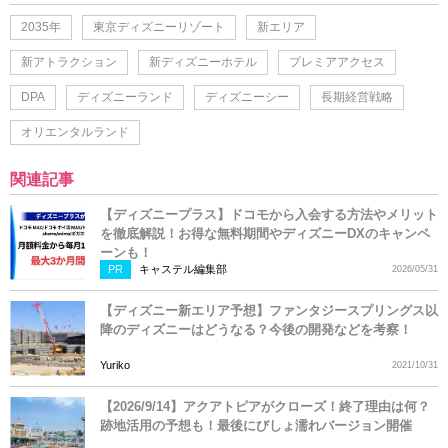
2035年
東京ディズニーリゾート
新エリア
新アトラクション
新ディズニーホテル
プレミアアクセス
DPA
ディズニーランド
ディズニーシー
長期経営戦略
オリエンタルランド
関連記事
【ディズニープラス】ドコモから入会する方法やメリット
を徹底解説！お得な無料期間やディズニーDXのキャンペ
ーンも！
PR
キャステル編集部
2026/05/31
【ディズニー新エリア予想】ファンタジースプリングス以
降のディズニーはどうなる？今後の開発などを考察！
Yuriko
2021/10/31
【2026/9/14】アクアトピアがクローズ！終了理由は何？
跡地活用の予想も！最後にびしょ濡れバージョン開催