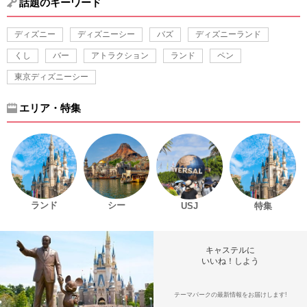
話題のキーワード
ディズニー
ディズニーシー
バズ
ディズニーランド
くし
バー
アトラクション
ランド
ペン
東京ディズニーシー
エリア・特集
ランド
シー
USJ
特集
キャステルに
いいね！しよう
テーマパークの最新情報をお届けします!