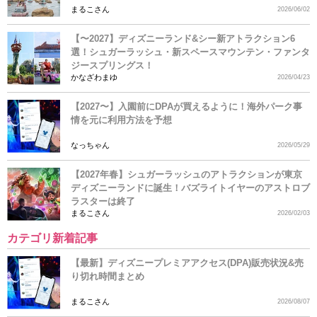
まるこさん
2026/06/02
【〜2027】ディズニーランド&シー新アトラクション6
選！シュガーラッシュ・新スペースマウンテン・ファンタ
ジースプリングス！
かなざわまゆ
2026/04/23
【2027〜】入園前にDPAが買えるように！海外パーク事
情を元に利用方法を予想
なっちゃん
2026/05/29
【2027年春】シュガーラッシュのアトラクションが東京
ディズニーランドに誕生！バズライトイヤーのアストロブ
ラスターは終了
まるこさん
2026/02/03
カテゴリ新着記事
【最新】ディズニープレミアアクセス(DPA)販売状況&売
り切れ時間まとめ
まるこさん
2026/08/07