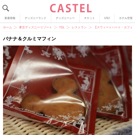
新着情報
ディズニーランド
ディズニーシー
チケット
USJ
ホテル空室
ホーム
東京ディズニーリゾート
TDL
レストラン
【スウィートハート・カフェ
バナナ＆クルミマフィン