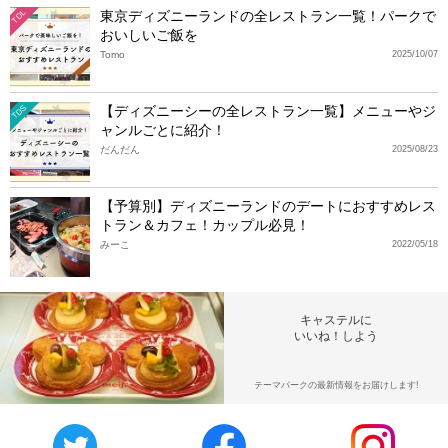
東京ディズニーランドの全レストラン一覧！パークで
TDL
おいしいご飯を
Tomo
2025/10/07
【ディズニーシーの全レストラン一覧】メニューやジ
TDS
ャンルごとに紹介！
だんだん
2025/08/23
【予算別】ディズニーランドのデートにおすすめレス
トラン＆カフェ！カップル必見！
みーこ
2022/05/18
キャステルに
いいね！しよう
テーマパークの最新情報をお届けします!