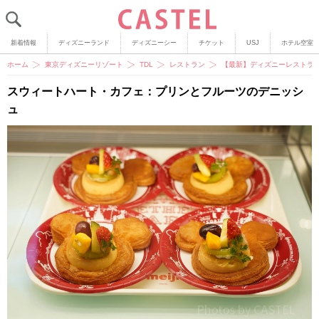
新着情報
ディズニーランド
ディズニーシー
チケット
USJ
ホテル空室
ホーム
東京ディズニーリゾート
TDL
レストラン
【最新】ディズニーレストラン
スウィートハート・カフェ：プリンとフルーツのデニッシ
ュ