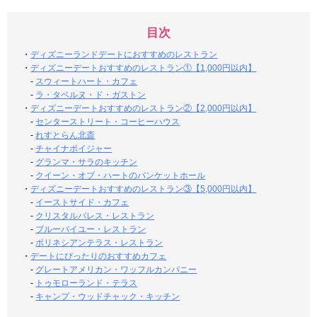
目次
・
ディズニーランドデートにおすすめのレストラン
・
ディズニーデートおすすめのレストラン①【1,000円以内】
-
スウィートハート・カフェ
-
ラ・タベルヌ・ド・ガストン
・
ディズニーデートおすすめのレストラン②【2,000円以内】
-
センターストリート・コーヒーハウス
-
れすとらん北斎
-
チャイナボイジャー
-
グランマ・サラのキッチン
-
クイーン・オブ・ハートのバンケットホール
・
ディズニーデートおすすめのレストラン③【5,000円以内】
-
イーストサイド・カフェ
-
クリスタルパレス・レストラン
-
ブルーバイユー・レストラン
-
ポリネシアンテラス・レストラン
・
デートにぴったりのおすすめカフェ
-
グレートアメリカン・ワッフルカンパニー
-
トゥモローランド・テラス
-
キャンプ・ウッドチャック・キッチン