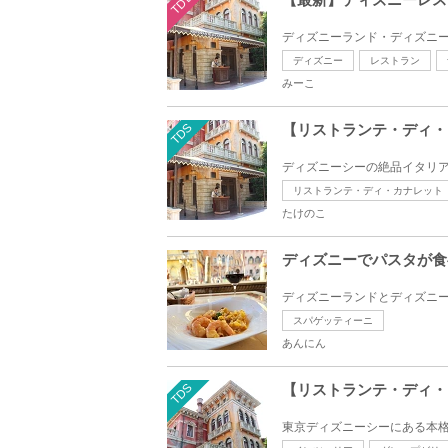
TDL
ディズニーランド・ディズニー
ディズニー
レストラン
みーこ
TDS
【リストランテ・ディ・
ディズニーシーの絶品イタリア
リストランテ・ディ・カナレット
たけのこ
ディズニーでパスタが食
ディズニーランドとディズニー
スパゲッティーニ
あんにん
TDS
【リストランテ・ディ・
東京ディズニーシーにある本格