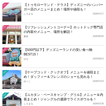
【トゥモローランド・テラス】ディズニーのハンバー
TDL
ガー店のメニューまとめ！場所や値段も！
しろまる
2026/07/17
【リフレッシュメントコーナー】ホットドッグ専門店
TDL
の内装やメニュー、場所を解説！
奏良
2026/06/25
【500円以下】ディズニーランドの安い食べ物
TDL
BEST15！
はな
2025/08/15
【ケープコッド・クックオフ】メニュー＆値段まと
TDS
め！ダッフィー＆フレンズのショーも見れる！
みーこ
2026/07/23
【ユカタン・ベースキャンプ・グリル】メニュー＆内
TDS
装まとめ！ジャングルの遺跡でライスボウルを！
しろまる
2026/07/28