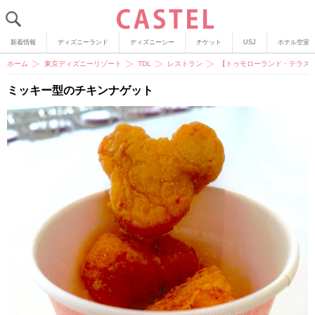
新着情報
ディズニーランド
ディズニーシー
チケット
USJ
ホテル空室
ホーム
東京ディズニーリゾート
TDL
レストラン
【トゥモローランド・テラス
ミッキー型のチキンナゲット