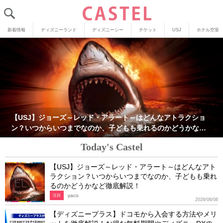
新着情報
ディズニーランド
ディズニーシー
チケット
USJ
ホテル空室
【USJ】ジョーズ～レッド・アラート～はどんなアトラクショ
ン？いつからいつまでなのか、子どもも乗れるのかどうかなど
徹底解説！
Today's Castel
【USJ】ジョーズ～レッド・アラート～はどんなアト
ラクション？いつからいつまでなのか、子どもも乗れ
るのかどうかなど徹底解説！
yaco
注目
2026/08/08
【ディズニープラス】ドコモから入会する方法やメリ