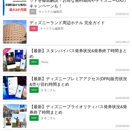
ットを徹底解説！お得な無料期間やディズニーDXの
キャンペーンも！
キャステル編集部
PR
2026/05/31
ディズニーランド周辺ホテル 完全ガイド
キャステル編集部
特集
2021/08/12
【最新】スタンバイパス発券状況&発券終了時間まと
TDL
め
Tomo
NEW
2026/08/09
【最新】ディズニープレミアアクセス(DPA)販売状況
&売り切れ時間まとめ
まるこさん
NEW
2026/08/09
【最新】ディズニープライオリティパス発券状況&発
券終了時間まとめ
まるこさん
NEW
2026/08/09