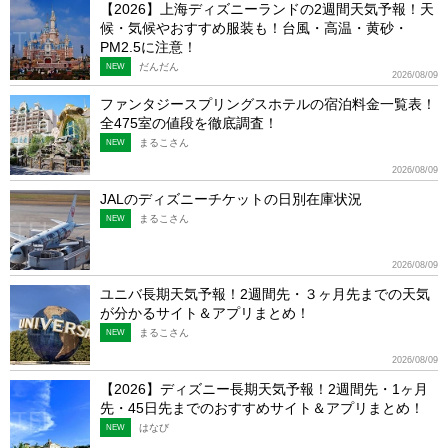
【2026】上海ディズニーランドの2週間天気予報！天
候・気候やおすすめ服装も！台風・高温・黄砂・
PM2.5に注意！
だんだん
NEW
2026/08/09
ファンタジースプリングスホテルの宿泊料金一覧表！
全475室の値段を徹底調査！
まるこさん
NEW
2026/08/09
JALのディズニーチケットの日別在庫状況
まるこさん
NEW
2026/08/09
ユニバ長期天気予報！2週間先・３ヶ月先までの天気
が分かるサイト＆アプリまとめ！
まるこさん
NEW
2026/08/09
【2026】ディズニー長期天気予報！2週間先・1ヶ月
先・45日先までのおすすめサイト＆アプリまとめ！
はなび
NEW