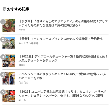
おすすめ記事
【ジブリ】『借りぐらしのアリエッティ』のその後を解説！アリエ
ッティたちの新たな住処は？翔の病気は治る？
Rene
【最新】ファンタジースプリングスホテル 空室情報・予約状況
キャステル編集部
【2026夏】ディズニーカチューシャ一覧！販売状況&値段まとめ！
人気カチューシャをチェック
Tomo
アベンジャーズの強さランキング！MCUで一番強いのは誰？20人
のヒーローを比較！
だんだん
【2026】ユニバの定番お土産33選！マリオ、ミニオン、ハリーポ
ッター、ジュラシックパーク、セサミ、SINGなどのグッズ情報
めっち