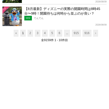
2026/08/09
【8月最新】ディズニーの実際の開園時間は8時45
TDL
分〜9時！開園待ちは何時から並ぶのが良い？
てんてん
NEW
2026/08/09
‹
1
2
3
4
5
6
...
915
916
›
全9159件 1 - 10件目