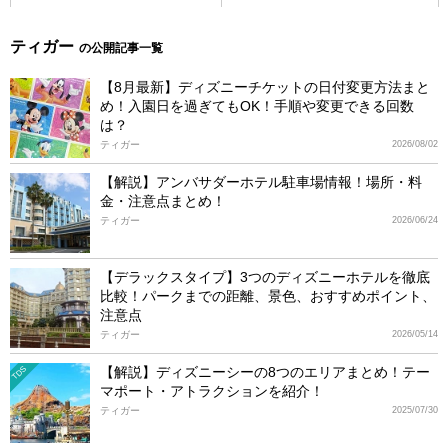
ティガー
の公開記事一覧
【8月最新】ディズニーチケットの日付変更方法まと
め！入園日を過ぎてもOK！手順や変更できる回数
は？
ティガー
2026/08/02
【解説】アンバサダーホテル駐車場情報！場所・料
金・注意点まとめ！
ティガー
2026/06/24
【デラックスタイプ】3つのディズニーホテルを徹底
比較！パークまでの距離、景色、おすすめポイント、
注意点
ティガー
2026/05/14
【解説】ディズニーシーの8つのエリアまとめ！テー
TDS
マポート・アトラクションを紹介！
ティガー
2025/07/30