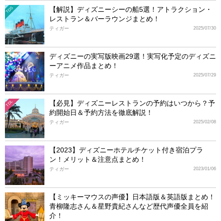
【解説】ディズニーシーの船5選！アトラクション・
TDS
レストラン＆バーラウンジまとめ！
ティガー
2025/07/30
ディズニーの実写版映画29選！実写化予定のディズニ
ーアニメ作品まとめ！
ティガー
2025/07/29
【必見】ディズニーレストランの予約はいつから？予
TDL
約開始日＆予約方法を徹底解説！
ティガー
2025/02/08
【2023】ディズニーホテルチケット付き宿泊プラ
ン！メリット＆注意点まとめ！
ティガー
2023/01/06
【ミッキーマウスの声優】日本語版＆英語版まとめ！
青柳隆志さん＆星野貴紀さんなど歴代声優全員を紹
介！