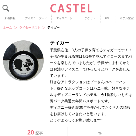
新着情報
ディズニーランド
ディズニーシー
チケット
USJ
ホテル空室
ホーム
ライターリスト
ティガー
ティガー
千葉県在住、3人の子供を育てるティガーです！！
子供が生まれる前は朝1番で並んでクローズまでパ
ークを楽しんでいましたが、子供が生まれてから
はお泊りディズニーでゆったりとパークを楽しん
でいます。
好きなアトラクションはプーさんのハニーハン
ト、好きなポップコーンはハニー味、好きなホテ
ルはディズニーランドホテル、今1番欲しいものは
両パーク共通の年間パスポートです。
ディズニー好き歴30年を生かしてたくさんの情報
をお届けしていきたいと思います。
どうぞよろしくお願い致します^^
20
記事
%