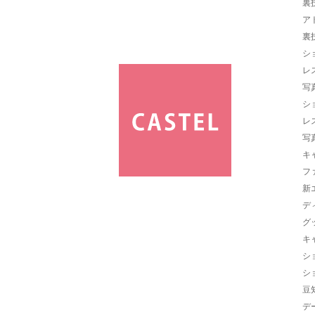
裏
ア
裏
シ
レ
写
シ
レ
写
キ
フ
新
デ
グ
キ
シ
シ
豆
デ