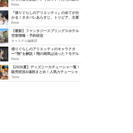
な住処は？翔の病気は治る？
Rene
『借りぐらしのアリエッティ』の全てが分
かる！ネタバレあらすじ、トリビア、主要
キャラまとめ！
Rene
【最新】ファンタジースプリングスホテル
空室情報・予約状況
キャステル編集部
借りぐらしのアリエッティのキャラクタ
ー”翔”を解説！翔の病気は治った？モデル
は誰？
Rene
【2026夏】ディズニーカチューシャ一覧！
販売状況&値段まとめ！人気カチューシャ
をチェック
Tomo