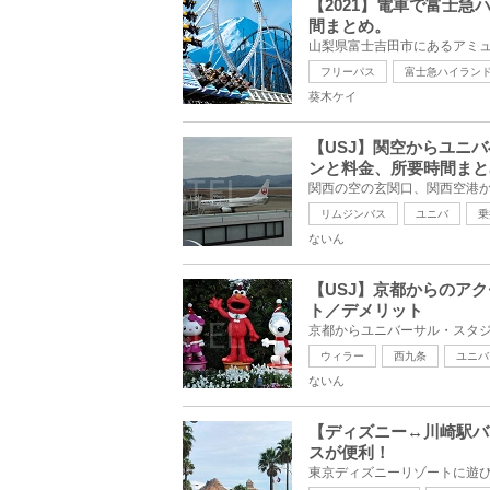
【2021】電車で富士
間まとめ。
フリーパス
富士急ハイラン
葵木ケイ
【USJ】関空からユニ
ンと料金、所要時間まと
リムジンバス
ユニバ
乗
ないん
【USJ】京都からのア
ト／デメリット
ウィラー
西九条
ユニバ
ないん
【ディズニー↔︎川崎駅
スが便利！