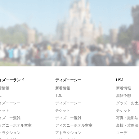
ィズニーランド
ディズニーシー
USJ
着情報
新着情報
新着情報
L
TDL
混雑予想
ィズニーシー
ディズニーシー
グッズ・お土
ケット
チケット
チケット
ィズニー混雑
ディズニー混雑
写真・撮影法
ィズニーホテル空室
ディズニーホテル空室
裏技・攻略法
トラクション
アトラクション
コーデ