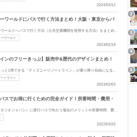
2024/03/12
ーワールドにバスで行く方法まとめ！大阪・東京からバ
和歌山県にあるアドベンチャーワールドへバスで行く方法（公共交通機関を使用する方法）をまとめてみま...
ャーワールド
2023/02/19
インのフリーきっぷ】販売中&歴代のデザインまとめ！
東京ディズニーリゾートをぐるっと1周できる「ディズニーリゾートライン」が乗り降り自由になるフリーき...
ゾートライン
2023/02/03
バスでお得に行くための完全ガイド！所要時間・費用・
東京からUSJ（ユニバーサルスタジオジャパン）に夜行バスで向かう場合のメリットや所要時間、費用につい...
J
2022/03/25