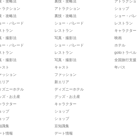
技・攻略法
裏技・攻略法
アトラクショ
トラクション
アトラクション
ショップ
技・攻略法
裏技・攻略法
ショー・パレ
ョー・パレード
ショー・パレード
レストラン
ストラン
レストラン
キャラクター
真・撮影法
写真・撮影法
映画
ョー・パレード
ショー・パレード
ホテル
ストラン
レストラン
gotoトラベル
真・撮影法
写真・撮影法
全国旅行支援
ャスト
キャスト
年パス
ァッション
ファッション
エリア
新エリア
ィズニーホテル
ディズニーホテル
ッズ・お土産
グッズ・お土産
ャラクター
キャラクター
ョップ
ショップ
ョップ
ショップ
知識集
豆知識集
ート情報
デート情報