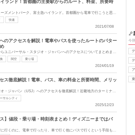
急ハイランド！首都圏の主要駅からのルート、料金、所要時
山梨県富士吉田市にあるアミューズメントパーク、富士急ハイランド。首都圏から電車で行こうと思ったら...
ド
快速
2021/07/08
バへのアクセスを解説！電車やバスを使ったルートのパター
今
め
関西の空の玄関口、関西空港からユニバーサル・スタジオ・ジャパンへのアクセスについてまとめました。...
換
関空
乗り場
2024/01/19
クセス徹底解説！電車、バス、車の料金と所要時間、メリッ
京都からユニバーサル・スタジオ・ジャパン（USJ）へのアクセスを徹底解説！近畿地方のターミナル駅であ...
ーサルシティ
2025/12/23
バス】値段・乗り場・時刻表まとめ！ディズニーまではバ
東京ディズニーリゾートに遊びに行くのに、電車で行ったり、車で行く他にバスで行くという手段もありま...