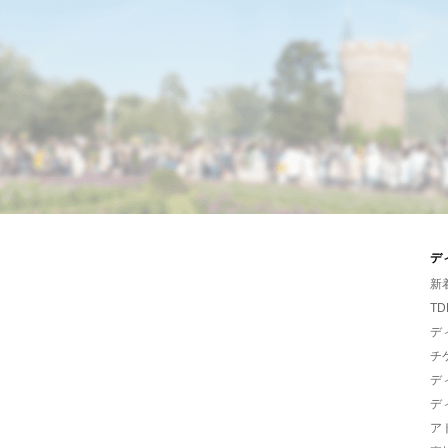
デ
新
TD
デ
チ
デ
デ
ア