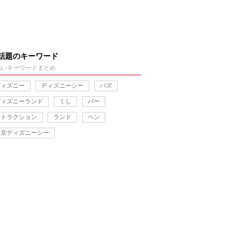
話題のキーワード
熱いキーワードまとめ
ディズニー
ディズニーシー
バズ
ディズニーランド
くし
バー
アトラクション
ランド
ペン
東京ディズニーシー