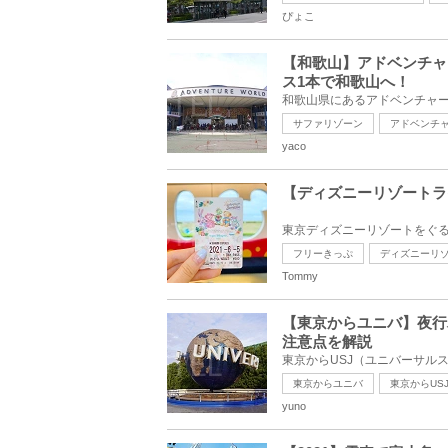
ぴょこ
【和歌山】アドベンチャ
ス1本で和歌山へ！
サファリゾーン
アドベンチ
yaco
【ディズニーリゾートラ
フリーきっぷ
ディズニーリ
Tommy
【東京からユニバ】夜行
注意点を解説
東京からユニバ
東京からUS
yuno