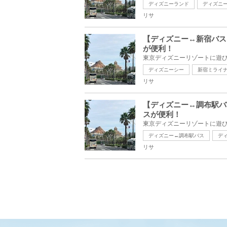
ディズニーランド
ディズニ
リサ
【ディズニー↔︎新宿バ
が便利！
ディズニーシー
新宿ミライ
リサ
【ディズニー↔︎調布駅
スが便利！
ディズニー↔︎調布駅バス
デ
リサ