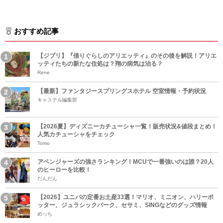
おすすめ記事
【ジブリ】『借りぐらしのアリエッティ』のその後を解説！アリエ
ッティたちの新たな住処は？翔の病気は治る？
Rene
【最新】ファンタジースプリングスホテル 空室情報・予約状況
キャステル編集部
【2026夏】ディズニーカチューシャ一覧！販売状況&値段まとめ！
人気カチューシャをチェック
Tomo
アベンジャーズの強さランキング！MCUで一番強いのは誰？20人
のヒーローを比較！
だんだん
【2026】ユニバの定番お土産33選！マリオ、ミニオン、ハリーポ
ッター、ジュラシックパーク、セサミ、SINGなどのグッズ情報
めっち