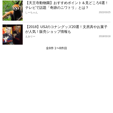
【天王寺動物園】おすすめポイント＆見どころ6選！
テレビで話題「奇跡のニワトリ」とは？
しーちゃん
2022/03/25
【2018】USJのコナングッズ20選！文房具やお菓子
が人気！販売ショップ情報も
えみりー
2018/03/18
全8件 1〜8件目