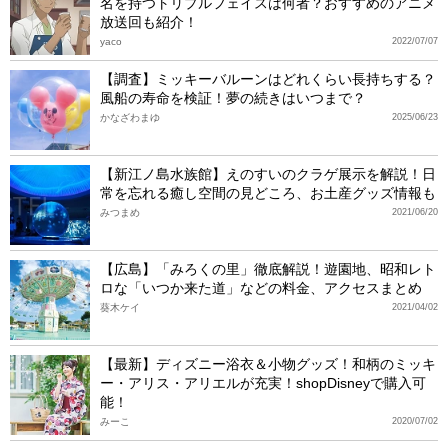
名を持つトリプルフェイスは何者？おすすめのアニメ
放送回も紹介！
yaco
2022/07/07
【調査】ミッキーバルーンはどれくらい長持ちする？
風船の寿命を検証！夢の続きはいつまで？
かなざわまゆ
2025/06/23
【新江ノ島水族館】えのすいのクラゲ展示を解説！日
常を忘れる癒し空間の見どころ、お土産グッズ情報も
みつまめ
2021/06/20
【広島】「みろくの里」徹底解説！遊園地、昭和レト
ロな「いつか来た道」などの料金、アクセスまとめ
葵木ケイ
2021/04/02
【最新】ディズニー浴衣＆小物グッズ！和柄のミッキ
ー・アリス・アリエルが充実！shopDisneyで購入可
能！
みーこ
2020/07/02