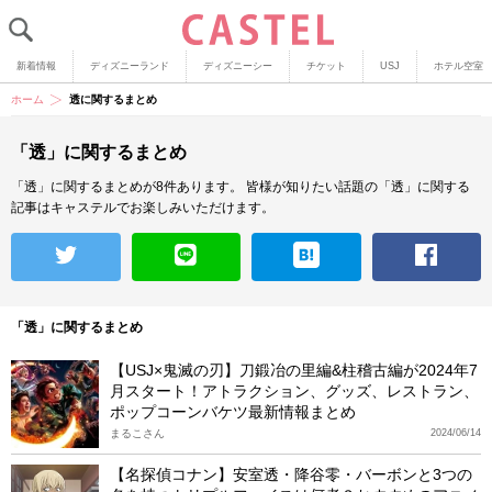
新着情報
ディズニーランド
ディズニーシー
チケット
USJ
ホテル空室
ホーム
透に関するまとめ
「透」に関するまとめ
「透」に関するまとめが8件あります。
皆様が知りたい話題の「透」に関する
記事はキャステルでお楽しみいただけます。
「透」に関するまとめ
【USJ×鬼滅の刃】刀鍛冶の里編&柱稽古編が2024年7
月スタート！アトラクション、グッズ、レストラン、
ポップコーンバケツ最新情報まとめ
まるこさん
2024/06/14
【名探偵コナン】安室透・降谷零・バーボンと3つの