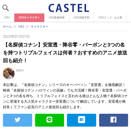
USJ
USJキャラクター
USJ新着情報
USJ混雑予想
USJグッズ・お土産
ホーム
USJ
キャラクター
2022年07月07日
【名探偵コナン】安室透・降谷零・バーボンと3つの名
を持つトリプルフェイスは何者？おすすめのアニメ放送
回も紹介！
yaco
本記事は、『名探偵コナン』シリーズのキーパーソン「安室透」を徹底解説！
映画『名探偵コナン ハロウィンの花嫁』でも大活躍！降谷零・安室透・バーボ
ンと3つの名を持ち、トリプルフェイスと言われる彼はどんな人物？名探偵コナ
ンに登場する大人気キャラクター安室透について解説しています。安室透が格
好良くてファン必見のアニメ放送回も紹介します。