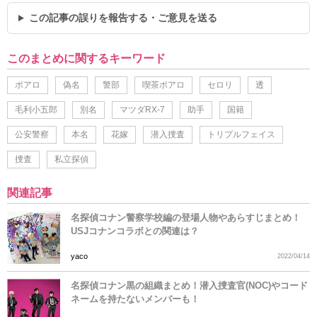
この記事の誤りを報告する・ご意見を送る
このまとめに関するキーワード
ポアロ
偽名
警部
喫茶ポアロ
セロリ
透
毛利小五郎
別名
マツダRX-7
助手
国籍
公安警察
本名
花嫁
潜入捜査
トリプルフェイス
捜査
私立探偵
関連記事
名探偵コナン警察学校編の登場人物やあらすじまとめ！
USJコナンコラボとの関連は？
yaco
2022/04/14
名探偵コナン黒の組織まとめ！潜入捜査官(NOC)やコード
ネームを持たないメンバーも！