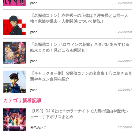
yaco
2025/09/03
【名探偵コナン】赤井秀一の正体は？沖矢昴とは同一人
物？家族や過去・人物関係について解説！
yaco
2022/07/05
『名探偵コナン ハロウィンの花嫁』ネタバレあらすじ＆
結末まとめ！見どころ＆解説も！
yaco
2022/06/07
【キャラクター別】名探偵コナンの名言集！心に刺さる言
葉やキュン台詞を紹介
yaco
2022/04/17
カテゴリ新着記事
【USJ】DJ Xとは？ホラーナイトで人気の理由や歴代シ
ョー・手下ポリスまとめ
赤色のたこ
2026/08/06