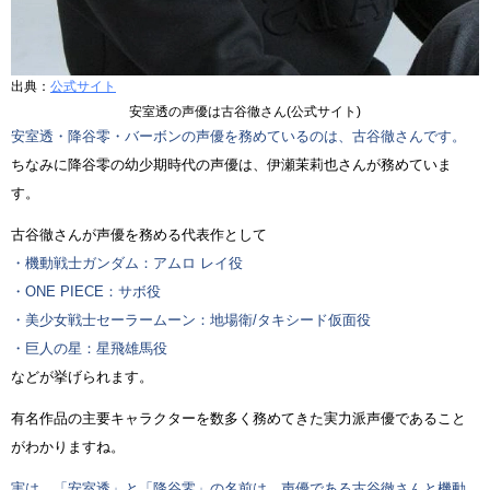
出典：
公式サイト
安室透の声優は古谷徹さん(公式サイト)
安室透・降谷零・バーボンの声優を務めているのは、古谷徹さんです。
ちなみに降谷零の幼少期時代の声優は、伊瀬茉莉也さんが務めていま
す。
古谷徹さんが声優を務める代表作として
・機動戦士ガンダム：アムロ レイ役
・ONE PIECE：サボ役
・美少女戦士セーラームーン：地場衛/タキシード仮面役
・巨人の星：星飛雄馬役
などが挙げられます。
有名作品の主要キャラクターを数多く務めてきた実力派声優であること
がわかりますね。
実は、「安室透」と「降谷零」の名前は、声優である古谷徹さんと機動