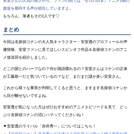
安室さんの人気の高さから、ファンの間では『ゼロの日常』アニメ2期の
放送を期待する声が続出していますよ。
もちろん、筆者もその1人です♡
まとめ
今回は名探偵コナンの大人気キャラクター・安室透のプロフィールや声
優情報、安室ファンに見てほしいスピンオフ作品＆名探偵コナンのアニ
メ放送回を紹介しました。
どこの国とのハーフなの？何か国語喋れるの？安室さんはコナンの正体
が工藤新一だと気づいているの？など、まだまだ謎が多い安室さん。
これから様々な事実が判明してくると思うと、ますます名探偵コナンか
ら目が離せないですよね。
安室透が気になった方はぜひおすすめのアニメエピソードを見て、どっ
ぷり名探偵コナンの沼にハマってくださいね！
▼安室透のライバル「赤井秀一」についてはこちら！
・
【名探偵コナン】赤井秀一の正体は？沖矢昴とは同一人物？家族や過