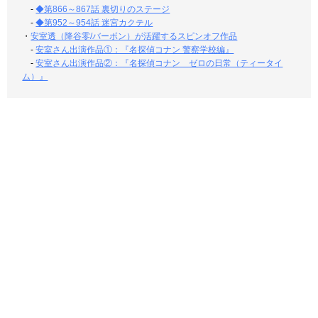
-
◆第866～867話 裏切りのステージ
-
◆第952～954話 迷宮カクテル
・
安室透（降谷零/バーボン）が活躍するスピンオフ作品
-
安室さん出演作品①：『名探偵コナン 警察学校編』
-
安室さん出演作品②：『名探偵コナン ゼロの日常（ティータイ
ム）』