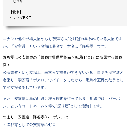
・セロリ
【愛車】
・マツダRX-7
コナンや他の登場人物からも“安室さん”と呼ばれ慕われている人物です
が、「安室透」という名前は偽名で、本名は「降谷零」です。
降谷零は公安警察の「警察庁警備局警備企画課(ゼロ)」に所属する警察
官！
公安警察という立場上、表立って捜査ができないため、自身を安室透と
名乗り、喫茶店「ポアロ」でバイトをしながら、毛利小五郎の助手とし
て私立探偵をしています。
また、安室透は黒の組織に潜入捜査を行っており、組織では「バーボ
ン」というコードネームを得て"探り屋"として活動中です。
つまり、安室透（降谷零/バーボン）は、
・降谷零として公安警察のゼロ