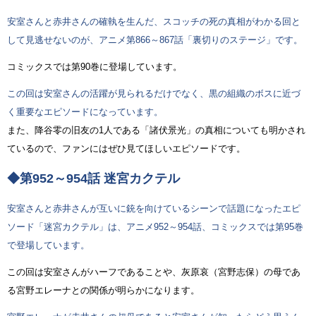
安室さんと赤井さんの確執を生んだ、スコッチの死の真相がわかる回と
して見逃せないのが、アニメ第866～867話「裏切りのステージ」です。
コミックスでは第90巻に登場しています。
この回は安室さんの活躍が見られるだけでなく、黒の組織のボスに近づ
く重要なエピソードになっています。
また、降谷零の旧友の1人である「諸伏景光」の真相についても明かされ
ているので、ファンにはぜひ見てほしいエピソードです。
◆第952～954話 迷宮カクテル
安室さんと赤井さんが互いに銃を向けているシーンで話題になったエピ
ソード「迷宮カクテル」は、アニメ952～954話、コミックスでは第95巻
で登場しています。
この回は安室さんがハーフであることや、灰原哀（宮野志保）の母であ
る宮野エレーナとの関係が明らかになります。