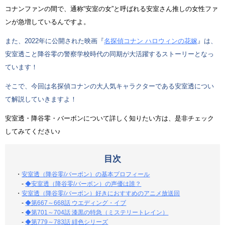
コナンファンの間で、通称“安室の女”と呼ばれる安室さん推しの女性ファ
ンが急増しているんですよ。
また、2022年に公開された映画『
名探偵コナン ハロウィンの花嫁
』は、
安室透こと降谷零の警察学校時代の同期が大活躍するストーリーとなっ
ています！
そこで、今回は名探偵コナンの大人気キャラクターである安室透につい
て解説していきますよ！
安室透・降谷零・バーボンについて詳しく知りたい方は、是非チェック
してみてください♪
目次
・
安室透（降谷零/バーボン）の基本プロフィール
-
◆安室透（降谷零/バーボン）の声優は誰？
・
安室透（降谷零/バーボン）好きにおすすめのアニメ放送回
-
◆第667～668話 ウエディング・イブ
-
◆第701～704話 漆黒の特急（ミステリートレイン）
-
◆第779～783話 緋色シリーズ