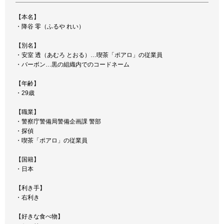
【本名】
・降谷 零（ふるや れい）
【別名】
・安室 透（あむろ とおる）…喫茶「ポアロ」の従業員
・バーボン…黒の組織内でのコードネーム
【年齢】
・29歳
【職業】
・警察庁警備局警備企画課 警部
・探偵
・喫茶「ポアロ」の従業員
【国籍】
・日本
【利き手】
・右利き
【好きな食べ物】