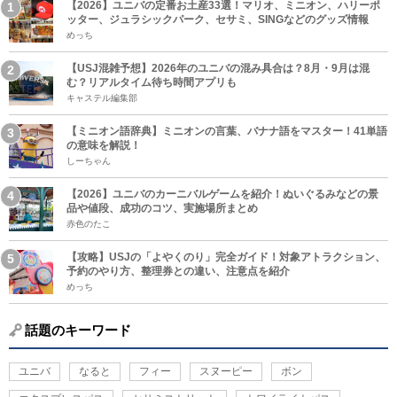
【2026】ユニバの定番お土産33選！マリオ、ミニオン、ハリーポ
ッター、ジュラシックパーク、セサミ、SINGなどのグッズ情報
めっち
【USJ混雑予想】2026年のユニバの混み具合は？8月・9月は混
む？リアルタイム待ち時間アプリも
キャステル編集部
【ミニオン語辞典】ミニオンの言葉、バナナ語をマスター！41単語
の意味を解説！
しーちゃん
【2026】ユニバのカーニバルゲームを紹介！ぬいぐるみなどの景
品や値段、成功のコツ、実施場所まとめ
赤色のたこ
【攻略】USJの「よやくのり」完全ガイド！対象アトラクション、
予約のやり方、整理券との違い、注意点を紹介
めっち
話題のキーワード
ユニバ
なると
フィー
スヌーピー
ボン