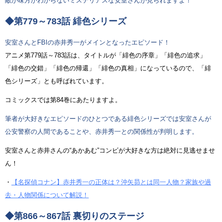
敵か味方かわからないミステリアスな安室さんが見られますよ！
◆第779～783話 緋色シリーズ
安室さんとFBIの赤井秀一がメインとなったエピソード！
アニメ第779話～783話は、タイトルが「緋色の序章」「緋色の追求」
「緋色の交錯」「緋色の帰還」「緋色の真相」になっているので、「緋
色シリーズ」とも呼ばれています。
コミックスでは第84巻にあたりますよ。
筆者が大好きなエピソードのひとつである緋色シリーズでは安室さんが
公安警察の人間であることや、赤井秀一との関係性が判明します。
安室さんと赤井さんの“あかあむ”コンビが大好きな方は絶対に見逃せませ
ん！
・
【名探偵コナン】赤井秀一の正体は？沖矢昴とは同一人物？家族や過
去・人物関係について解説！
◆第866～867話 裏切りのステージ