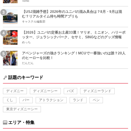
Tomo
【USJ混雑予想】2026年のユニバの混み具合は？8月・9月は混
む？リアルタイム待ち時間アプリも
キャステル編集部
【2026】ユニバの定番お土産33選！マリオ、ミニオン、ハリーポ
ッター、ジュラシックパーク、セサミ、SINGなどのグッズ情報
めっち
アベンジャーズの強さランキング！MCUで一番強いのは誰？20人
のヒーローを比較！
だんだん
話題のキーワード
ディズニー
ディズニーシー
バズ
ディズニーランド
くし
バー
アトラクション
ランド
ペン
東京ディズニーシー
エリア・特集