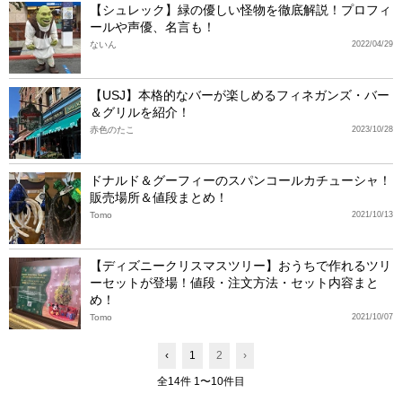
【シュレック】緑の優しい怪物を徹底解説！プロフィ
ールや声優、名言も！
ないん
2022/04/29
【USJ】本格的なバーが楽しめるフィネガンズ・バー
＆グリルを紹介！
赤色のたこ
2023/10/28
ドナルド＆グーフィーのスパンコールカチューシャ！
販売場所＆値段まとめ！
Tomo
2021/10/13
【ディズニークリスマスツリー】おうちで作れるツリ
ーセットが登場！値段・注文方法・セット内容まと
め！
Tomo
2021/10/07
‹
1
2
›
全14件 1〜10件目