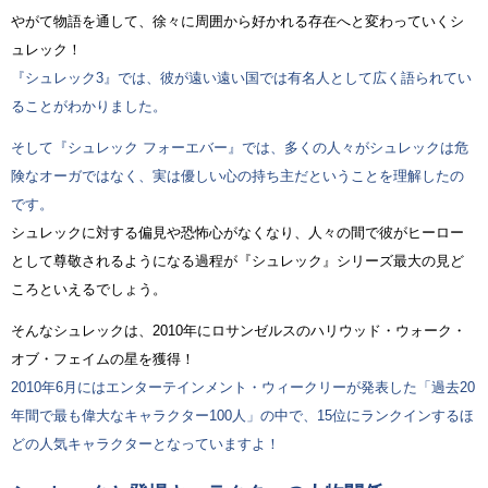
やがて物語を通して、徐々に周囲から好かれる存在へと変わっていくシ
ュレック！
『シュレック3』では、彼が遠い遠い国では有名人として広く語られてい
ることがわかりました。
そして『シュレック フォーエバー』では、多くの人々がシュレックは危
険なオーガではなく、実は優しい心の持ち主だということを理解したの
です。
シュレックに対する偏見や恐怖心がなくなり、人々の間で彼がヒーロー
として尊敬されるようになる過程が『シュレック』シリーズ最大の見ど
ころといえるでしょう。
そんなシュレックは、2010年にロサンゼルスのハリウッド・ウォーク・
オブ・フェイムの星を獲得！
2010年6月にはエンターテインメント・ウィークリーが発表した「過去20
年間で最も偉大なキャラクター100人」の中で、15位にランクインするほ
どの人気キャラクターとなっていますよ！