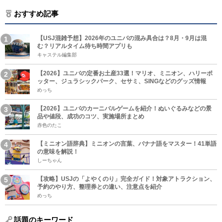
おすすめ記事
【USJ混雑予想】2026年のユニバの混み具合は？8月・9月は混
む？リアルタイム待ち時間アプリも
キャステル編集部
【2026】ユニバの定番お土産33選！マリオ、ミニオン、ハリーポ
ッター、ジュラシックパーク、セサミ、SINGなどのグッズ情報
めっち
【2026】ユニバのカーニバルゲームを紹介！ぬいぐるみなどの景
品や値段、成功のコツ、実施場所まとめ
赤色のたこ
【ミニオン語辞典】ミニオンの言葉、バナナ語をマスター！41単語
の意味を解説！
しーちゃん
【攻略】USJの「よやくのり」完全ガイド！対象アトラクション、
予約のやり方、整理券との違い、注意点を紹介
めっち
話題のキーワード