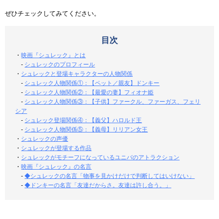
ぜひチェックしてみてください。
目次
・
映画『シュレック』とは
-
シュレックのプロフィール
・
シュレックと登場キャラクターの人物関係
-
シュレック人物関係①：【ペット／親友】ドンキー
-
シュレック人物関係②：【最愛の妻】フィオナ姫
-
シュレック人物関係③：【子供】ファークル、ファーガス、フェリ
シア
-
シュレック登場関係④：【義父】ハロルド王
-
シュレック人物関係⑤：【義母】リリアン女王
・
シュレックの声優
・
シュレックが登場する作品
・
シュレックがモチーフになっているユニバのアトラクション
・
映画『シュレック』の名言
-
◆シュレックの名言「物事を見かけだけで判断してはいけない」
-
◆ドンキーの名言「友達だからさ。友達は許し合う。」