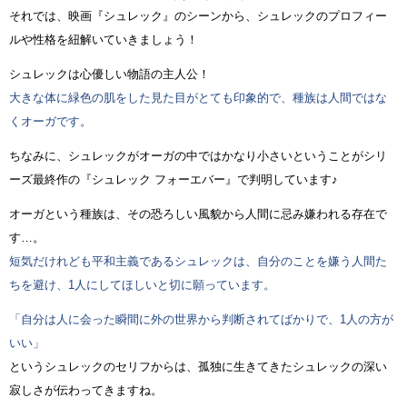
それでは、映画『シュレック』のシーンから、シュレックのプロフィー
ルや性格を紐解いていきましょう！
シュレックは心優しい物語の主人公！
大きな体に緑色の肌をした見た目がとても印象的で、種族は人間ではな
くオーガです。
ちなみに、シュレックがオーガの中ではかなり小さいということがシリ
ーズ最終作の『シュレック フォーエバー』で判明しています♪
オーガという種族は、その恐ろしい風貌から人間に忌み嫌われる存在で
す…。
短気だけれども平和主義であるシュレックは、自分のことを嫌う人間た
ちを避け、1人にしてほしいと切に願っています。
「自分は人に会った瞬間に外の世界から判断されてばかりで、1人の方が
いい」
というシュレックのセリフからは、孤独に生きてきたシュレックの深い
寂しさが伝わってきますね。