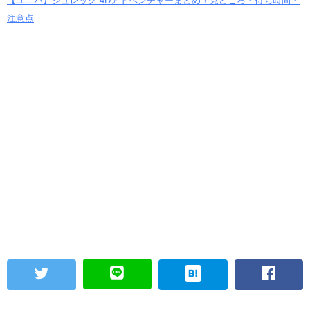
【ユニバ】シュレック 4Dアドベンチャーまとめ！見どころ・待ち時間・
注意点