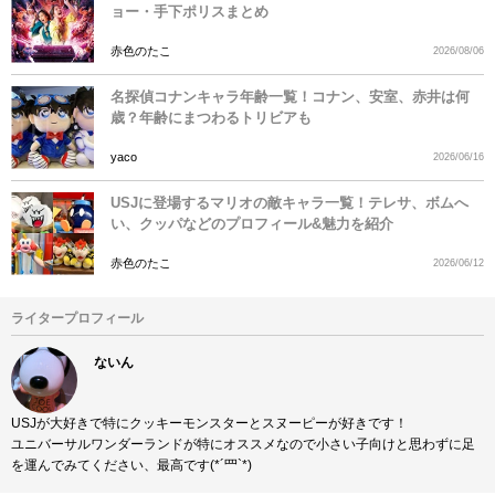
ョー・手下ポリスまとめ
赤色のたこ
2026/08/06
名探偵コナンキャラ年齢一覧！コナン、安室、赤井は何
歳？年齢にまつわるトリビアも
yaco
2026/06/16
USJに登場するマリオの敵キャラ一覧！テレサ、ボムへ
い、クッパなどのプロフィール&魅力を紹介
赤色のたこ
2026/06/12
ライタープロフィール
ないん
USJが大好きで特にクッキーモンスターとスヌーピーが好きです！
ユニバーサルワンダーランドが特にオススメなので小さい子向けと思わずに足
を運んでみてください、最高です(*´罒`*)