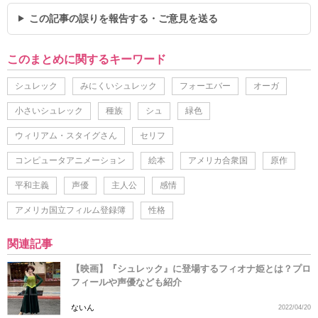
この記事の誤りを報告する・ご意見を送る
このまとめに関するキーワード
シュレック
みにくいシュレック
フォーエバー
オーガ
小さいシュレック
種族
シュ
緑色
ウィリアム・スタイグさん
セリフ
コンピュータアニメーション
絵本
アメリカ合衆国
原作
平和主義
声優
主人公
感情
アメリカ国立フィルム登録簿
性格
関連記事
【映画】『シュレック』に登場するフィオナ姫とは？プロ
フィールや声優なども紹介
ないん
2022/04/20