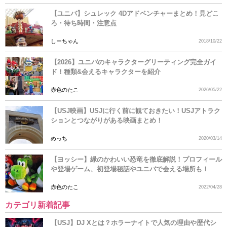
【ユニバ】シュレック 4Dアドベンチャーまとめ！見どこ
ろ・待ち時間・注意点
しーちゃん
2018/10/22
【2026】ユニバのキャラクターグリーティング完全ガイ
ド！種類&会えるキャラクターを紹介
赤色のたこ
2026/05/22
【USJ映画】USJに行く前に観ておきたい！USJアトラク
ションとつながりがある映画まとめ！
めっち
2020/03/14
【ヨッシー】緑のかわいい恐竜を徹底解説！プロフィール
や登場ゲーム、初登場秘話やユニバで会える場所も！
赤色のたこ
2022/04/28
カテゴリ新着記事
【USJ】DJ Xとは？ホラーナイトで人気の理由や歴代シ