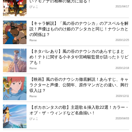
い？モアナの相棒の魅力に迫る！
ぴょこ
2021/04/17
【キャラ解説】「風の谷のナウシカ」のアスベルを解
説！声優はもののけ姫のアシタカと同じ！ナウシカと
の関係は？
Rene
2020/12/25
【ネタバレあり】風の谷のナウシカのあらすじまと
め！テトに関する小ネタや宮崎駿監督が語ったトリビ
アも！
Rene
2020/12/18
【映画】風の谷のナウシカ徹底解説！あらすじ、キャ
ラクターと声優、公開年、原作マンガとの違い、興行
収入は？
Rene
2020/12/11
【ポカホンタスの歌】主題歌＆挿入歌22選！カラー・
オブ・ザ・ウィンドなど名曲揃い！
ぴょこ
2020/04/03