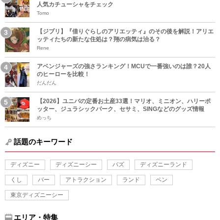
人気カチューシャをチェック
Tomo
【ジブリ】『借りぐらしのアリエッティ』のその後を解説！アリエ
ッティたちの新たな住処は？翔の病気は治る？
Rene
アベンジャーズの強さランキング！MCUで一番強いのは誰？20人
のヒーローを比較！
だんだん
【2026】ユニバの定番お土産33選！マリオ、ミニオン、ハリーポ
ッター、ジュラシックパーク、セサミ、SINGなどのグッズ情報
めっち
話題のキーワード
ディズニー
ディズニーシー
バズ
ディズニーランド
くし
バー
アトラクション
ランド
ペン
東京ディズニーシー
エリア・特集