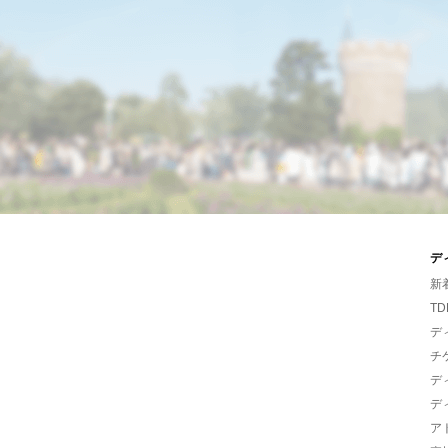
デ
新
TD
デ
チ
デ
デ
ア