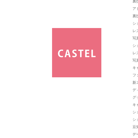
裏
ア
裏
シ
レ
写
シ
レ
写
キ
フ
新
デ
グ
キ
シ
シ
豆
デ