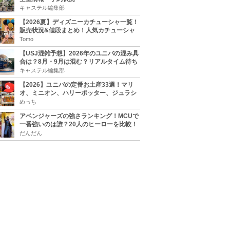
キャステル編集部
【2026夏】ディズニーカチューシャ一覧！
販売状況&値段まとめ！人気カチューシャ
をチェック
Tomo
【USJ混雑予想】2026年のユニバの混み具
合は？8月・9月は混む？リアルタイム待ち
時間アプリも
キャステル編集部
【2026】ユニバの定番お土産33選！マリ
オ、ミニオン、ハリーポッター、ジュラシ
ックパーク、セサミ、SINGなどのグッズ情
めっち
報
アベンジャーズの強さランキング！MCUで
一番強いのは誰？20人のヒーローを比較！
だんだん