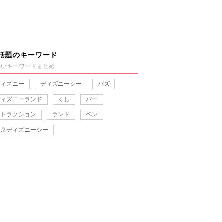
話題のキーワード
熱いキーワードまとめ
ディズニー
ディズニーシー
バズ
ディズニーランド
くし
バー
アトラクション
ランド
ペン
東京ディズニーシー