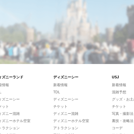
ィズニーランド
ディズニーシー
USJ
着情報
新着情報
新着情報
L
TDL
混雑予想
ィズニーシー
ディズニーシー
グッズ・お土
ケット
チケット
チケット
ィズニー混雑
ディズニー混雑
写真・撮影法
ィズニーホテル空室
ディズニーホテル空室
裏技・攻略法
トラクション
アトラクション
コーデ