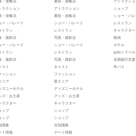
技・攻略法
裏技・攻略法
アトラクショ
トラクション
アトラクション
ショップ
技・攻略法
裏技・攻略法
ショー・パレ
ョー・パレード
ショー・パレード
レストラン
ストラン
レストラン
キャラクター
真・撮影法
写真・撮影法
映画
ョー・パレード
ショー・パレード
ホテル
ストラン
レストラン
gotoトラベル
真・撮影法
写真・撮影法
全国旅行支援
ャスト
キャスト
年パス
ァッション
ファッション
エリア
新エリア
ィズニーホテル
ディズニーホテル
ッズ・お土産
グッズ・お土産
ャラクター
キャラクター
ョップ
ショップ
ョップ
ショップ
知識集
豆知識集
ート情報
デート情報