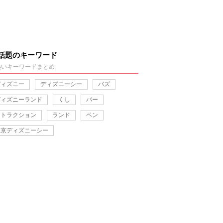
話題のキーワード
熱いキーワードまとめ
ディズニー
ディズニーシー
バズ
ディズニーランド
くし
バー
アトラクション
ランド
ペン
東京ディズニーシー