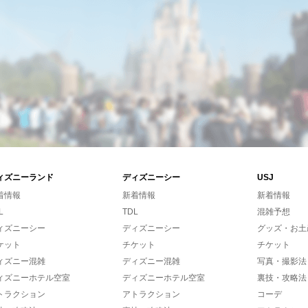
ィズニーランド
ディズニーシー
USJ
着情報
新着情報
新着情報
L
TDL
混雑予想
ィズニーシー
ディズニーシー
グッズ・お土
ケット
チケット
チケット
ィズニー混雑
ディズニー混雑
写真・撮影法
ィズニーホテル空室
ディズニーホテル空室
裏技・攻略法
トラクション
アトラクション
コーデ