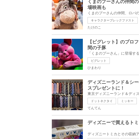
くまのプーさんの仲間の
場映画も
キャラクターブレックファスト
たけのこ
【ピグレット】のプロフ
間の子豚
ピグレット
ひまわり
ディズニーランド＆シー
スプレゼントに！
ドットネクタイ
ミッキー
てんてん
ディズニーで買えるトミ