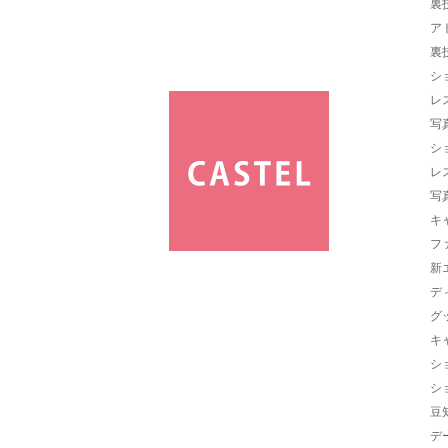
裏
ア
裏
シ
レ
写
シ
レ
写
キ
フ
新
デ
グ
キ
シ
シ
豆
デ