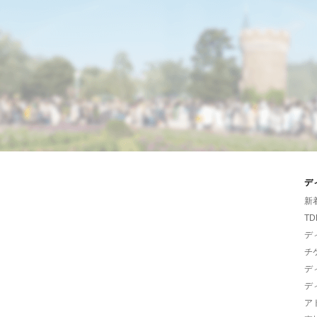
デ
新
TD
デ
チ
デ
デ
ア