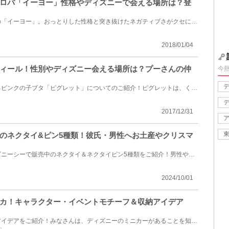
ロバ「イーヨー」性格やディズニーで会える場所は？登
くまのプーさんの仲間、ロバの「イーヨー」。おっとりした性格と突き抜けたネガティブさがクセになる人...
2018/01/04
ィール！性別やディズニー会える場所は？プーさんの仲
今
「くまのプーさん」に登場するピンクの子ブタ「ピグレット」についてのご紹介！ピグレットは、くまのプ...
2017/12/31
のネクタイ&ピン5種類！彼氏・男性へお土産やクリスマ
東京ディズニーランド＆ディズニーシーで販売中のネクタイ＆ネクタイピン5種類をご紹介！男性や友達への...
2024/10/01
カ！キャラクター・イベントモチーフ＆収納アイデア
ディズニートミカとその収納アイデアをご紹介！みなさんは、ディズニーのミニカーがあることを知ってい...