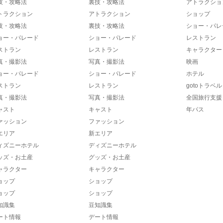
技・攻略法
裏技・攻略法
アトラクショ
トラクション
アトラクション
ショップ
技・攻略法
裏技・攻略法
ショー・パレ
ョー・パレード
ショー・パレード
レストラン
ストラン
レストラン
キャラクター
真・撮影法
写真・撮影法
映画
ョー・パレード
ショー・パレード
ホテル
ストラン
レストラン
gotoトラベル
真・撮影法
写真・撮影法
全国旅行支援
ャスト
キャスト
年パス
ァッション
ファッション
エリア
新エリア
ィズニーホテル
ディズニーホテル
ッズ・お土産
グッズ・お土産
ャラクター
キャラクター
ョップ
ショップ
ョップ
ショップ
知識集
豆知識集
ート情報
デート情報