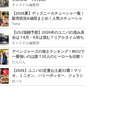
キャステル編集部
【2026夏】ディズニーカチューシャ一覧！
販売状況&値段まとめ！人気カチューシャ
をチェック
Tomo
【USJ混雑予想】2026年のユニバの混み具
合は？8月・9月は混む？リアルタイム待ち
時間アプリも
キャステル編集部
アベンジャーズの強さランキング！MCUで
一番強いのは誰？20人のヒーローを比較！
だんだん
【2026】ユニバの定番お土産33選！マリ
オ、ミニオン、ハリーポッター、ジュラシ
ックパーク、セサミ、SINGなどのグッズ情
めっち
報