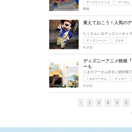
ディズニートミカ
プーさん
野良
覚えておこう！人気のデ
ディズニーシー
エルサ
わさお
ディズニーアニメ映画『
ーも
くまのプーさん
ティガー
わさお
‹
1
2
3
4
5