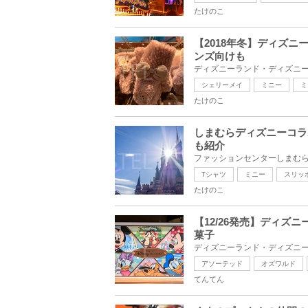
たけのこ
【2018年冬】ディズ
ンズ向けも
シェリーメイ
ミニー
ミ
たけのこ
しまむらディズニーコラ
も紹介
Tシャツ
ミニー
スリッ
たけのこ
【12/26発売】ディ
菓子
アソーテッド
オズワルド
てんてん