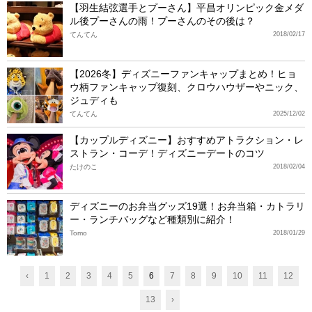
【羽生結弦選手とプーさん】平昌オリンピック金メダ
ル後プーさんの雨！プーさんのその後は？
てんてん
2018/02/17
【2026冬】ディズニーファンキャップまとめ！ヒョ
ウ柄ファンキャップ復刻、クロウハウザーやニック、
ジュディも
てんてん
2025/12/02
【カップルディズニー】おすすめアトラクション・レ
ストラン・コーデ！ディズニーデートのコツ
たけのこ
2018/02/04
ディズニーのお弁当グッズ19選！お弁当箱・カトラリ
ー・ランチバッグなど種類別に紹介！
Tomo
2018/01/29
‹
1
2
3
4
5
6
7
8
9
10
11
12
13
›