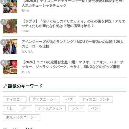
【2026夏】ディズニーカチューシャ一覧！販売状況&値段まとめ！
人気カチューシャをチェック
Tomo
【ジブリ】『借りぐらしのアリエッティ』のその後を解説！アリエ
ッティたちの新たな住処は？翔の病気は治る？
Rene
アベンジャーズの強さランキング！MCUで一番強いのは誰？20人
のヒーローを比較！
だんだん
【2026】ユニバの定番お土産33選！マリオ、ミニオン、ハリーポ
ッター、ジュラシックパーク、セサミ、SINGなどのグッズ情報
めっち
話題のキーワード
ディズニー
ディズニーシー
バズ
ディズニーランド
くし
バー
アトラクション
ランド
ペン
東京ディズニーシー