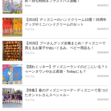
め！待ち時間＆ファストパス攻略！
Tomo
2018/05/22
【2018】ディズニーのハンドクリーム10選！35周年
グッズやミニハンドクリームのセット
てんてん
2018/05/15
【2026】プーさんグッズ全種まとめ！ディズニーで
買えるお菓子やぬいぐるみ、ベビー用品も！
てんてん
2026/06/09
【隠れミッキー】ディズニーランドのどこにいる？ト
TDL
ゥーンタウンやお土産袋・Todayにも？
てんてん
2018/03/04
【特集】春のディズニーコーデ～ディズニーで見つけ
たオシャレさんスペシャル～
てんてん
2018/03/03