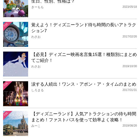
生日、性別、性格は？
きーもも
2023/05/18
覚えよう！ディズニーランド待ち時間の長いアトラク
TDL
ション7
わさお
2017/02/26
【必見】ディズニー映画名言集15選！種類別にまとめ
てご紹介！
わさお
2019/10/30
涙する人続出！ワンス・アポン・ア・タイムのまとめ
TDL
しろまる
2017/01/31
【ディズニーランド】人気アトラクションの待ち時間
TDL
まとめ！ファストパスを使って効率よく攻略！
みーこ
2019/08/26