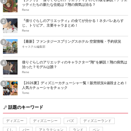
【ジブリ】『借りぐらしのアリエッティ』のその後を解説！アリエ
ッティたちの新たな住処は？翔の病気は治る？
Rene
『借りぐらしのアリエッティ』の全てが分かる！ネタバレあらす
じ、トリビア、主要キャラまとめ！
Rene
【最新】ファンタジースプリングスホテル 空室情報・予約状況
キャステル編集部
借りぐらしのアリエッティのキャラクター”翔”を解説！翔の病気は
治った？モデルは誰？
Rene
【2026夏】ディズニーカチューシャ一覧！販売状況&値段まとめ！
人気カチューシャをチェック
Tomo
話題のキーワード
ディズニー
ディズニーシー
バズ
ディズニーランド
くし
バー
アトラクション
ランド
ペン