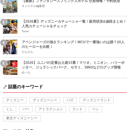
【最新】ファンタジースプリングスホテル 空室情報・予約状況
キャステル編集部
【2026夏】ディズニーカチューシャ一覧！販売状況&値段まとめ！
人気カチューシャをチェック
Tomo
アベンジャーズの強さランキング！MCUで一番強いのは誰？20人
のヒーローを比較！
だんだん
【2026】ユニバの定番お土産33選！マリオ、ミニオン、ハリーポ
ッター、ジュラシックパーク、セサミ、SINGなどのグッズ情報
めっち
話題のキーワード
ディズニー
ディズニーシー
バズ
ディズニーランド
くし
バー
アトラクション
ランド
ペン
東京ディズニーシー