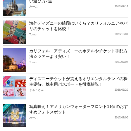
い遊び方7選
みーこ
2017/07/14
海外ディズニーの値段はいくら？カリフォルニアやパ
リのチケットを比較！
Tomo
2023/10/01
カリフォルニアディズニーのホテルやチケット手配方
法☆ツアーより安い！
Tomo
2017/07/07
ディズニーチケットが貰えるオリエンタルランドの株
TDL
主優待、株主用パスポートを徹底解説！
まるこさん
2026/05/20
写真映え！アメリカンウォーターフロント11個のおす
TDS
すめフォトスポット
みーこ
2017/07/06