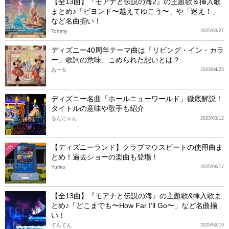
【全13曲】『モアナと伝説の海2』の主題歌＆挿入歌
まとめ♪「ビヨンド〜越えてゆこう〜」や「迷え！」
など名曲揃い！
Tommy
2025/03/27
ディズニー40周年テーマ曲は「リビング・イン・カラ
ー」歌詞の意味、こめられた想いとは？
あーる
2023/04/25
ディズニー名曲「ホールニューワールド」徹底解説！
タイトルの意味や歌手も紹介
るんにゃん
2023/03/12
【ディズニーランド】クラブマウスビートの使用曲ま
TDL
とめ！過去ショーの楽曲も登場！
Yuriko
2025/06/17
【全13曲】『モアナと伝説の海』の主題歌&挿入歌ま
とめ♪「どこまでも〜How Far I’ll Go〜」など名曲揃
い！
てんてん
2025/02/19