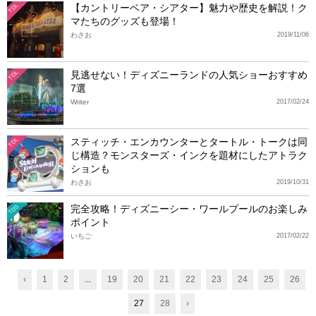
【カントリーベア・シアター】魅力や歴史を解説！ク
TDL
マたちのグッズも登場！
わさお
2019/11/06
見逃せない！ディズニーランドの人気ショーおすすめ
TDL
7選
Writer
2017/02/24
スティッチ・エンカウンターとタートル・トークは同
TDL
じ構造？モンスターズ・インクを題材にしたアトラク
ションも
わさお
2019/10/31
完全攻略！ディズニーシー・ワールプールのお楽しみ
TDS
ポイント
いちご
2017/02/22
‹
1
2
...
19
20
21
22
23
24
25
26
27
28
›