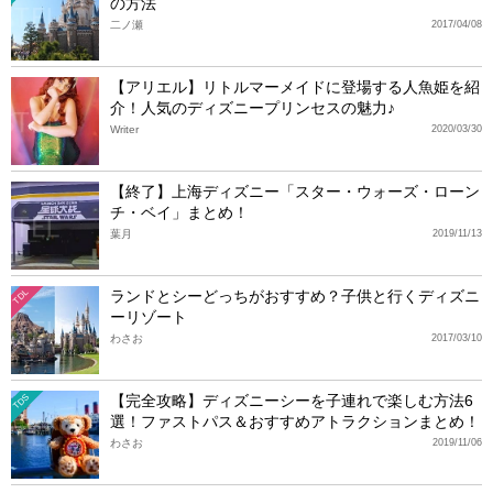
の方法
二ノ瀬
2017/04/08
【アリエル】リトルマーメイドに登場する人魚姫を紹
介！人気のディズニープリンセスの魅力♪
Writer
2020/03/30
【終了】上海ディズニー「スター・ウォーズ・ローン
チ・ベイ」まとめ！
葉月
2019/11/13
ランドとシーどっちがおすすめ？子供と行くディズニ
TDL
ーリゾート
わさお
2017/03/10
【完全攻略】ディズニーシーを子連れで楽しむ方法6
TDS
選！ファストパス＆おすすめアトラクションまとめ！
わさお
2019/11/06