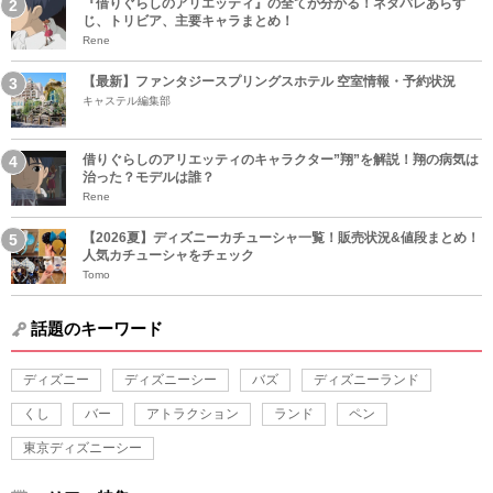
『借りぐらしのアリエッティ』の全てが分かる！ネタバレあらす
じ、トリビア、主要キャラまとめ！
Rene
【最新】ファンタジースプリングスホテル 空室情報・予約状況
キャステル編集部
借りぐらしのアリエッティのキャラクター”翔”を解説！翔の病気は
治った？モデルは誰？
Rene
【2026夏】ディズニーカチューシャ一覧！販売状況&値段まとめ！
人気カチューシャをチェック
Tomo
話題のキーワード
ディズニー
ディズニーシー
バズ
ディズニーランド
くし
バー
アトラクション
ランド
ペン
東京ディズニーシー