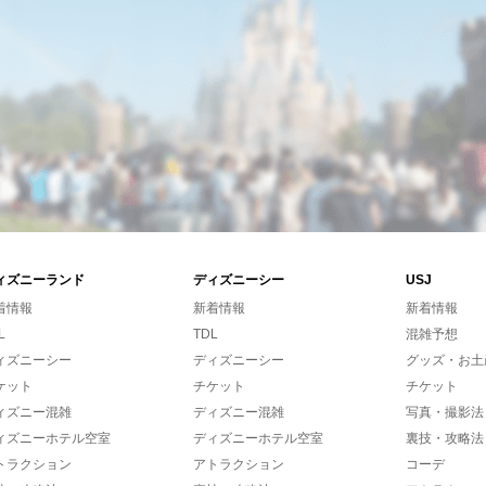
ィズニーランド
ディズニーシー
USJ
着情報
新着情報
新着情報
L
TDL
混雑予想
ィズニーシー
ディズニーシー
グッズ・お土
ケット
チケット
チケット
ィズニー混雑
ディズニー混雑
写真・撮影法
ィズニーホテル空室
ディズニーホテル空室
裏技・攻略法
トラクション
アトラクション
コーデ