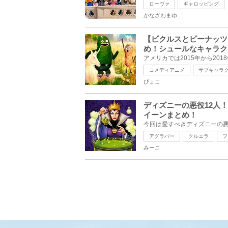
ローヴァ
ギャロッピング
かなざわまゆ
【ピクルスとピーナッツ
め！シュールなキャラク
コメディアニメ
サブキャラ
ぴょこ
ディズニーの悪役12人
イーンまとめ！
アグラバー
クルエラ
フ
みーこ