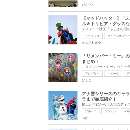
だんだん
【マッドハッター】「ふ
ル＆トリビア・グッズな
ドーマウス
クイーンオブハ
かなざわまゆ
「リメンバー・ミー」の
まとめ！
アレブリヘ
ペピータ
デ
ぴょこ
アナ雪シリーズのキャラ
ラまで徹底紹介！
ブルーニ
スヴェン
ゲル
みほ