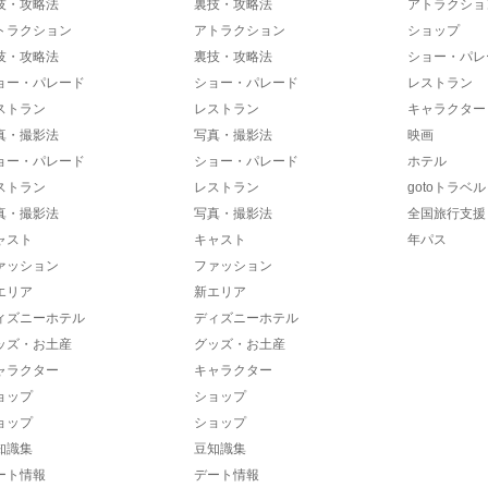
技・攻略法
裏技・攻略法
アトラクショ
トラクション
アトラクション
ショップ
技・攻略法
裏技・攻略法
ショー・パレ
ョー・パレード
ショー・パレード
レストラン
ストラン
レストラン
キャラクター
真・撮影法
写真・撮影法
映画
ョー・パレード
ショー・パレード
ホテル
ストラン
レストラン
gotoトラベル
真・撮影法
写真・撮影法
全国旅行支援
ャスト
キャスト
年パス
ァッション
ファッション
エリア
新エリア
ィズニーホテル
ディズニーホテル
ッズ・お土産
グッズ・お土産
ャラクター
キャラクター
ョップ
ショップ
ョップ
ショップ
知識集
豆知識集
ート情報
デート情報