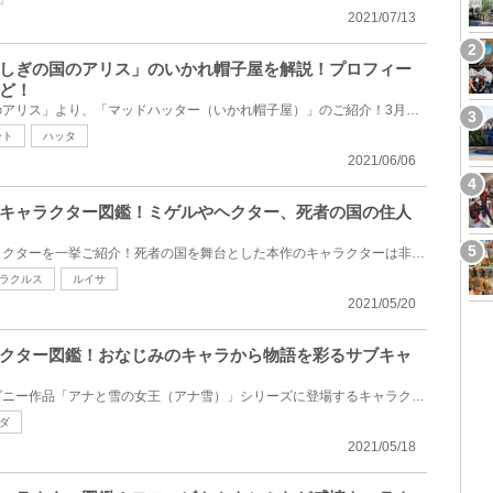
2021/07/13
しぎの国のアリス」のいかれ帽子屋を解説！プロフィー
ど！
ディズニー映画「ふしぎの国のアリス」より、「マッドハッター（いかれ帽子屋）」のご紹介！3月うさぎや...
ート
ハッタ
2021/06/06
キャラクター図鑑！ミゲルやヘクター、死者の国の住人
「リメンバー・ミー」のキャラクターを一挙ご紹介！死者の国を舞台とした本作のキャラクターは非常に個...
ラクルス
ルイサ
2021/05/20
クター図鑑！おなじみのキャラから物語を彩るサブキャ
幅広い世代から大人気のディズニー作品「アナと雪の女王（アナ雪）」シリーズに登場するキャラクターを...
ダ
2021/05/18