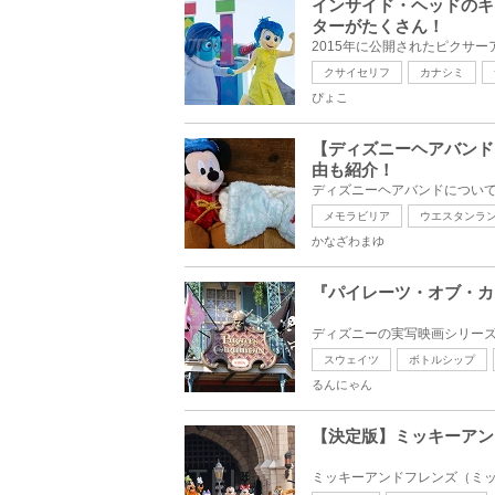
インサイド・ヘッドのキ
ターがたくさん！
クサイセリフ
カナシミ
ぴょこ
【ディズニーヘアバンド
由も紹介！
メモラビリア
ウエスタンラ
かなざわまゆ
『パイレーツ・オブ・カ
スウェイツ
ボトルシップ
るんにゃん
【決定版】ミッキーアン