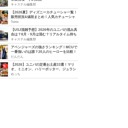
キャステル編集部
【2026夏】ディズニーカチューシャ一覧！
販売状況&値段まとめ！人気カチューシャ
をチェック
Tomo
【USJ混雑予想】2026年のユニバの混み具
合は？8月・9月は混む？リアルタイム待ち
時間アプリも
キャステル編集部
アベンジャーズの強さランキング！MCUで
一番強いのは誰？20人のヒーローを比較！
だんだん
【2026】ユニバの定番お土産33選！マリ
オ、ミニオン、ハリーポッター、ジュラシ
ックパーク、セサミ、SINGなどのグッズ情
めっち
報