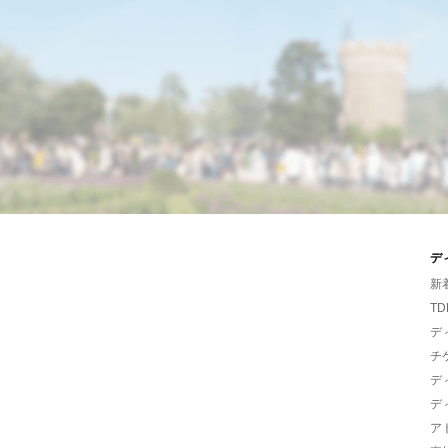
デ
新
TD
デ
チ
デ
デ
ア