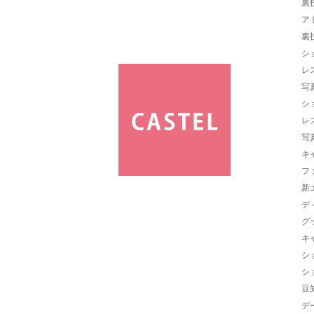
裏
ア
裏
シ
レ
写
シ
レ
写
キ
フ
新
デ
グ
キ
シ
シ
豆
デ