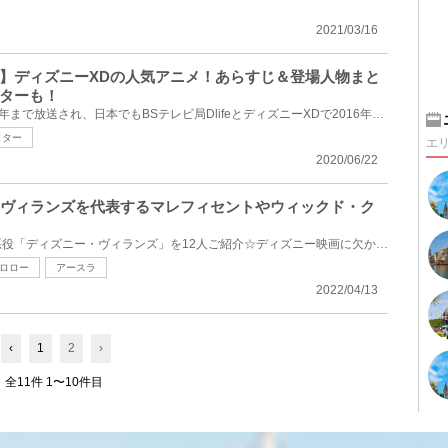
2021/03/16
】ディズニーXDの人気アニメ！あらすじ＆登場人物まと
ターも！
アメリカでは2015年から2018年まで放送され、日本でもBSテレビ局DlifeとディズニーXDで2016年から放送開...
クター
エ
2020/06/22
！ヴィランズを代表するマレフィセントやウィックド・ク
今回は愛すべきディズニーの悪役「ディズニー・ヴィランズ」を12人ご紹介☆ディズニー映画に欠かせない悪...
ロロー
アースラ
2022/04/13
‹
1
2
›
全11件 1〜10件目