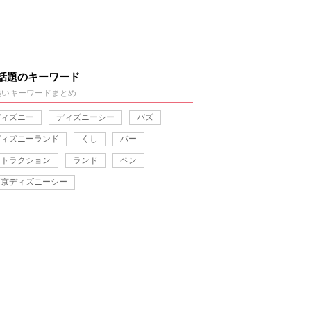
話題のキーワード
熱いキーワードまとめ
ディズニー
ディズニーシー
バズ
ディズニーランド
くし
バー
アトラクション
ランド
ペン
東京ディズニーシー