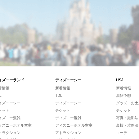
ィズニーランド
ディズニーシー
USJ
着情報
新着情報
新着情報
L
TDL
混雑予想
ィズニーシー
ディズニーシー
グッズ・お土
ケット
チケット
チケット
ィズニー混雑
ディズニー混雑
写真・撮影法
ィズニーホテル空室
ディズニーホテル空室
裏技・攻略法
トラクション
アトラクション
コーデ