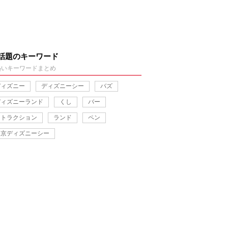
話題のキーワード
熱いキーワードまとめ
ディズニー
ディズニーシー
バズ
ディズニーランド
くし
バー
アトラクション
ランド
ペン
東京ディズニーシー