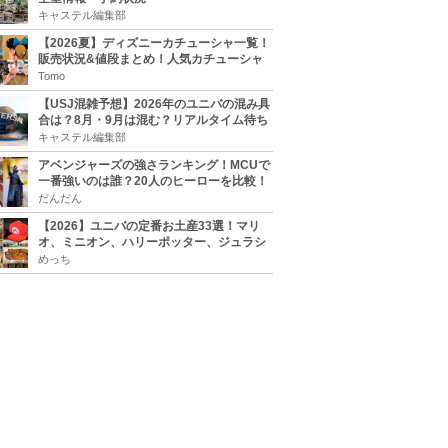
キャステル編集部
【2026夏】ディズニーカチューシャ一覧！
販売状況&値段まとめ！人気カチューシャ
をチェック
Tomo
【USJ混雑予想】2026年のユニバの混み具
合は？8月・9月は混む？リアルタイム待ち
時間アプリも
キャステル編集部
アベンジャーズの強さランキング！MCUで
一番強いのは誰？20人のヒーローを比較！
だんだん
【2026】ユニバの定番お土産33選！マリ
オ、ミニオン、ハリーポッター、ジュラシ
ックパーク、セサミ、SINGなどのグッズ情
めっち
報