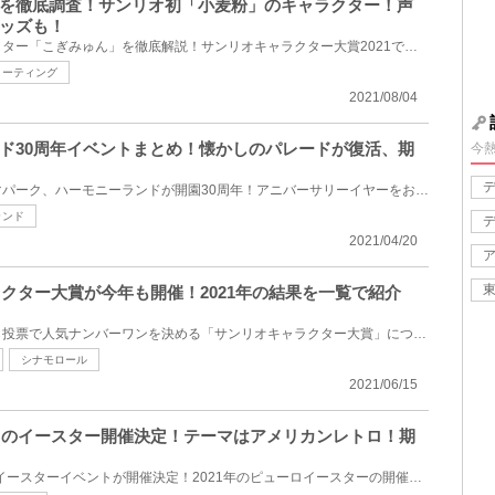
を徹底調査！サンリオ初「小麦粉」のキャラクター！声
ッズも！
人気急上昇のサンリオキャラクター「こぎみゅん」を徹底解説！サンリオキャラクター大賞2021でトップ10...
リーティング
2021/08/04
ド30周年イベントまとめ！懐かしのパレードが復活、期
今
大分県にあるサンリオのテーマパーク、ハーモニーランドが開園30周年！アニバーサリーイヤーをお祝いす...
ランド
2021/04/20
ラクター大賞が今年も開催！2021年の結果を一覧で紹介
サンリオキャラクターの中から投票で人気ナンバーワンを決める「サンリオキャラクター大賞」について解...
シナモロール
2021/06/15
ンドのイースター開催決定！テーマはアメリカンレトロ！期
2021年春、ピューロランドのイースターイベントが開催決定！2021年のピューロイースターの開催情報をま...