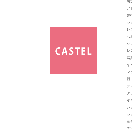
裏
ア
裏
シ
レ
写
シ
レ
写
キ
フ
新
デ
グ
キ
シ
シ
豆
デ