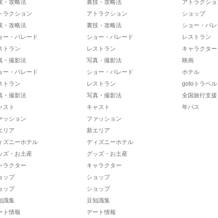
技・攻略法
裏技・攻略法
アトラクショ
トラクション
アトラクション
ショップ
技・攻略法
裏技・攻略法
ショー・パレ
ョー・パレード
ショー・パレード
レストラン
ストラン
レストラン
キャラクター
真・撮影法
写真・撮影法
映画
ョー・パレード
ショー・パレード
ホテル
ストラン
レストラン
gotoトラベル
真・撮影法
写真・撮影法
全国旅行支援
ャスト
キャスト
年パス
ァッション
ファッション
エリア
新エリア
ィズニーホテル
ディズニーホテル
ッズ・お土産
グッズ・お土産
ャラクター
キャラクター
ョップ
ショップ
ョップ
ショップ
知識集
豆知識集
ート情報
デート情報