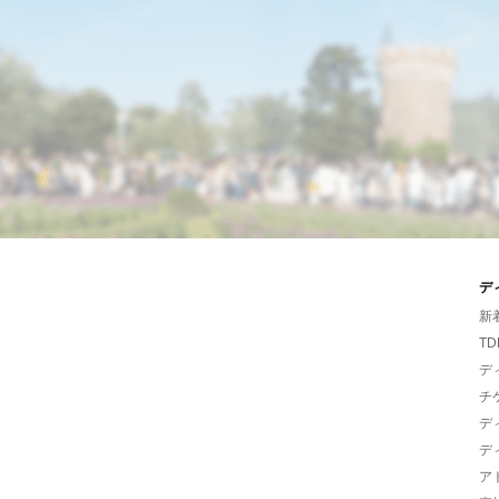
デ
新
TD
デ
チ
デ
デ
ア