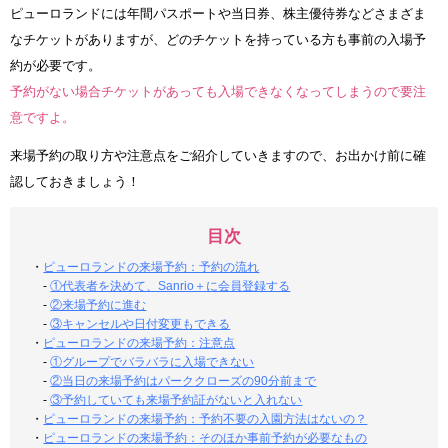
ピューロランドには年間パスポートや当日券、株主優待券などさまざま
なチケットがありますが、どのチケットを持っている方も事前の入場予
約が必要です。
予約がない場合チケットがあっても入場できなくなってしまうので要注
意ですよ。
来場予約の取り方や注意点をご紹介していきますので、お出かけ前に確
認しておきましょう！
目次
・
ピューロランドの来場予約：予約の流れ
-
①代表者を決めて、Sanrio＋に会員登録する
-
②来場予約に進む
-
③キャンセルや日付変更もできる
・
ピューロランドの来場予約：注意点
-
①グループでバラバラに入場できない
-
②当日の来場予約はパーククローズの90分前まで
-
③予約していても来場予約証がないと入れない
・
ピューロランドの来場予約：予約不要の入園方法はないの？
・
ピューロランドの来場予約：そのほか事前予約が必要なもの