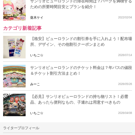
サンリオピューロランドの滞在時間は？パークを満喫する
ための所要時間目安とプランを紹介！
葵木ケイ
2022/02/04
カテゴリ新着記事
【格安】ピューロランドの割引券を手に入れよう！配布場
所、デザイン、その他割引クーポンまとめ
いちご☆
2026/07/14
サンリオピューロランドのチケット料金は？年パスの値段
＆チケット割引方法まとめ！
みーこ
2026/05/26
【必見】サンリオピューロランドの持ち物リスト！必需
品、あったら便利なもの、子連れは用意すべきもの
いちご☆
2026/04/08
ライタープロフィール