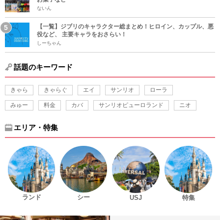
ないん
【一覧】ジブリのキャラクター総まとめ！ヒロイン、カップル、悪
役など、 主要キャラをおさらい！
しーちゃん
話題のキーワード
きゃら
きゃらぐ
エイ
サンリオ
ローラ
みゅー
料金
カバ
サンリオピューロランド
ニオ
エリア・特集
ランド
シー
USJ
特集