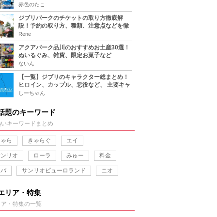
たちのグッズをまとめてご紹介！
赤色のたこ
ジブリパークのチケットの取り方徹底解
説！予約の取り方、種類、注意点などを徹
底解説！
Rene
アクアパーク品川のおすすめお土産30選！
ぬいるぐみ、雑貨、限定お菓子など
ないん
【一覧】ジブリのキャラクター総まとめ！
ヒロイン、カップル、悪役など、 主要キャ
ラをおさらい！
しーちゃん
話題のキーワード
熱いキーワードまとめ
きゃら
きゃらぐ
エイ
サンリオ
ローラ
みゅー
料金
カバ
サンリオピューロランド
ニオ
エリア・特集
リア・特集の一覧