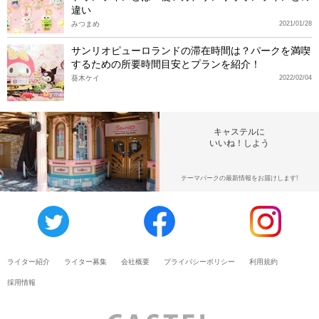
違い
みつまめ
2021/01/28
サンリオピューロランドの滞在時間は？パークを満喫
するための所要時間目安とプランを紹介！
葵木ケイ
2022/02/04
キャステルに
いいね！しよう
テーマパークの最新情報をお届けします!
ライター紹介
ライター募集
会社概要
プライバシーポリシー
利用規約
採用情報