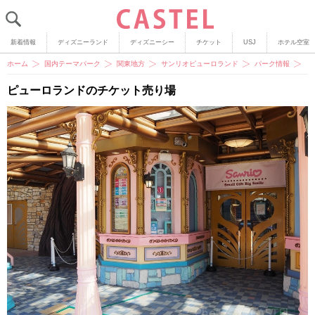
新着情報
ディズニーランド
ディズニーシー
チケット
USJ
ホテル空室
ホーム
国内テーマパーク
関東地方
サンリオピューロランド
パーク情報
【
ピューロランドのチケット売り場