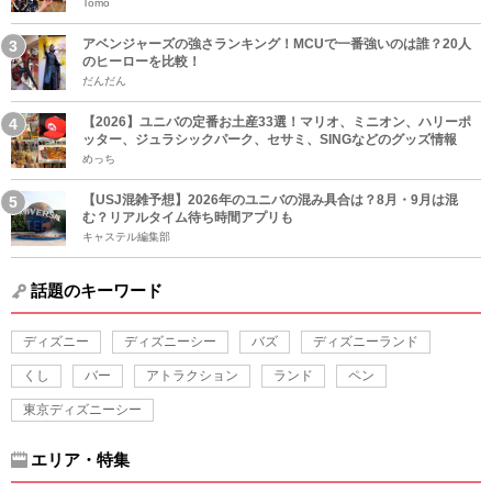
Tomo
アベンジャーズの強さランキング！MCUで一番強いのは誰？20人
のヒーローを比較！
だんだん
【2026】ユニバの定番お土産33選！マリオ、ミニオン、ハリーポ
ッター、ジュラシックパーク、セサミ、SINGなどのグッズ情報
めっち
【USJ混雑予想】2026年のユニバの混み具合は？8月・9月は混
む？リアルタイム待ち時間アプリも
キャステル編集部
話題のキーワード
ディズニー
ディズニーシー
バズ
ディズニーランド
くし
バー
アトラクション
ランド
ペン
東京ディズニーシー
エリア・特集