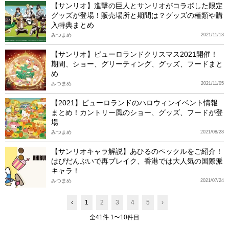
【サンリオ】進撃の巨人とサンリオがコラボした限定
グッズが登場！販売場所と期間は？グッズの種類や購
入特典まとめ
みつまめ
2021/11/13
【サンリオ】ピューロランドクリスマス2021開催！
期間、ショー、グリーティング、グッズ、フードまと
め
みつまめ
2021/11/05
【2021】ピューロランドのハロウィンイベント情報
まとめ！カントリー風のショー、グッズ、フードが登
場
みつまめ
2021/08/28
【サンリオキャラ解説】あひるのペックルをご紹介！
はぴだんぶいで再ブレイク、香港では大人気の国際派
キャラ！
みつまめ
2021/07/24
‹
1
2
3
4
5
›
全41件 1〜10件目