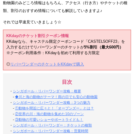
動物園のみどころ情報はもちろん、アクセス（行き方）やチケットの種
類、割引のおすすめ情報についても解説していきますよ♪
それでは早速見ていきましょう☆
KKdayのチケット割引クーポン情報
KKdayなら、キャステル限定クーポンコード「CASTEL5OFF23」を
入力するだけでリバーワンダーのチケットが
5%割引（最大600円）
※クーポン利用条件：KKdayを初めて利用する方限定
◎
リバーワンダーのチケットをKKdayで購入
目次
・
シンガポール・リバーワンダー攻略：概要
-
◆川と海の動物がテーマ！雨の日でも安心の動物園
・
シンガポール・リバーワンダー攻略：3つの魅力
-
①動物を間近に広々と！「オープンズー」とは？
-
②世界の川・海の動物を集めた10のゾーン
-
③動物の可愛いショーやボートライドも！
・
シンガポール・リバーワンダー：チケットの種類
・
シンガポール・リバーワンダー攻略：営業時間