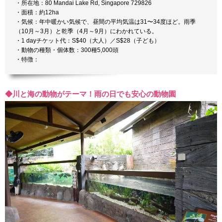
・所在地：80 Mandai Lake Rd, Singapore 729826
・面積：約12ha
・気候：年中暖かい気候で、昼間の平均気温は31〜34度ほど。雨季
（10月～3月）と乾季（4月～9月）にわかれている。
・1 dayチケット代：S$40（大人）／S$28（子ども）
・動物の種類・個体数：300種5,000頭
・特徴：
◆川と海の動物がテーマ！雨の日でも安心の動物園