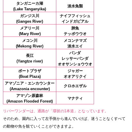
タンガニーカ湖
淡水魚類
(Lake Tanganyika)
ガンジス川
ナイフフィッシュ
(Ganges River)
インドガビアル
メアリー川
肺魚
(Mary River)
テッポウウオ
メコン川
メコンナマズ
(Mekong River)
淡水エイ
パンダ
長江
レッサーパンダ
(Yangtze river)
オオサンショウウオ
ボートプラザ
ジャガー
(Boat Plaza)
オオアリクイ
アマゾニア・エンカウンター
クロホエザル
(Amazonia encounter)
アマゾン原森林
マナティ
(Amazon Flooded Forest)
リバーワンダーは、通路が「環状の1本道」となっています。
そのため、園内に入って左手側から進んでいけば、迷うことなくすべて
の動物や魚を観ていくことができますよ。