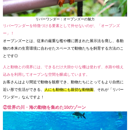
リバーワンダー：オープンズーの魅力
リバーワンダーを特徴づける要素として外せないのが、「オープンズ
ー」！
オープンズーとは、従来の厳重な檻や柵に囲まれた展示法を廃し、各動
物の本来の生育環境に合わせたスペースで動物たちを飼育する方法のこ
とです◎
人と動物との境界には、できるだけ大掛かりな柵は使わず、水路や植え
込みを利用してオープンな空間を醸成しています。
お客さんはより間近で動物を観察でき、動物たちにとってもより自然に
近い形で生活ができる、
人にも動物にも親切な動物園
、それが「リバー
ワンダー」なんですよ！
②世界の川・海の動物を集めた10のゾーン