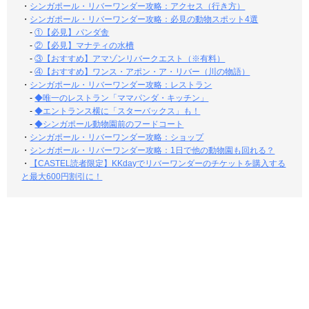
・
シンガポール・リバーワンダー攻略：アクセス（行き方）
・
シンガポール・リバーワンダー攻略：必見の動物スポット4選
-
①【必見】パンダ舎
-
②【必見】マナティの水槽
-
③【おすすめ】アマゾンリバークエスト（※有料）
-
④【おすすめ】ワンス・アポン・ア・リバー（川の物語）
・
シンガポール・リバーワンダー攻略：レストラン
-
◆唯一のレストラン「ママパンダ・キッチン」
-
◆エントランス横に「スターバックス」も！
-
◆シンガポール動物園前のフードコート
・
シンガポール・リバーワンダー攻略：ショップ
・
シンガポール・リバーワンダー攻略：1日で他の動物園も回れる？
・
【CASTEL読者限定】KKdayでリバーワンダーのチケットを購入する
と最大600円割引に！