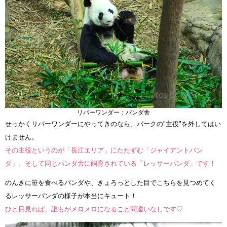
リバーワンダー：パンダ舎
せっかくリバーワンダーにやってきのなら、パークの"主役"を外してはい
けません。
その主役というのが「長江エリア」にたたずむ「ジャイアントパン
ダ」、そして同じパンダ舎に飼育されている「レッサーパンダ」です！
のんきに笹を食べるパンダや、きょろっとした目でこちらを見つめてく
るレッサーパンダの様子が本当にキュート！
ひと目見れば、誰もがメロメロになること間違いなしです♡