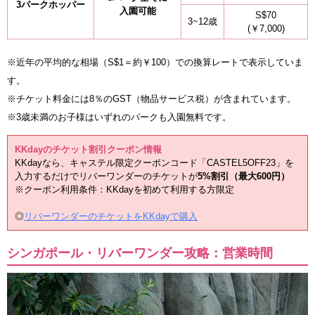
3パークホッパー
入園可能
S$70
3~12歳
(￥7,000)
※近年の平均的な相場（S$1＝約￥100）での換算レートで表示していま
す。
※チケット料金には8％のGST（物品サービス税）が含まれています。
※3歳未満のお子様はいずれのパークも入園無料です。
KKdayのチケット割引クーポン情報
KKdayなら、キャステル限定クーポンコード「CASTEL5OFF23」を
入力するだけでリバーワンダーのチケットが
5%割引（最大600円）
※クーポン利用条件：KKdayを初めて利用する方限定
◎
リバーワンダーのチケットをKKdayで購入
シンガポール・リバーワンダー攻略：営業時間