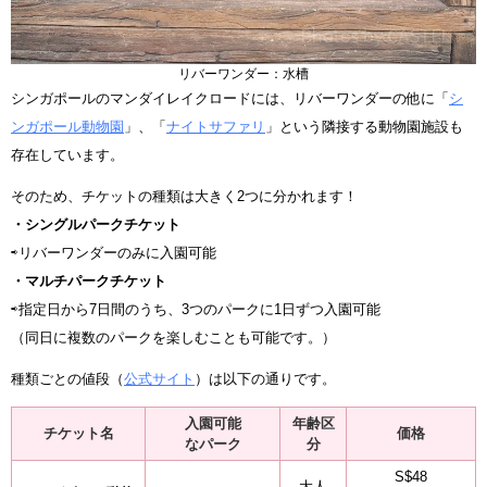
リバーワンダー：水槽
シンガポールのマンダイレイクロードには、リバーワンダーの他に「
シ
ンガポール動物園
」、「
ナイトサファリ
」という隣接する動物園施設も
存在しています。
そのため、チケットの種類は大きく2つに分かれます！
・シングルパークチケット
⇨リバーワンダーのみに入園可能
・マルチパークチケット
⇨指定日から7日間のうち、3つのパークに1日ずつ入園可能
（同日に複数のパークを楽しむことも可能です。）
種類ごとの値段（
公式サイト
）は以下の通りです。
入園可能
年齢区
チケット名
価格
なパーク
分
S$48
大人