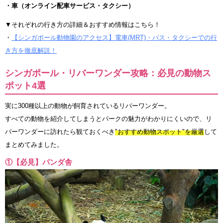
・車（オンライン配車サービス・タクシー）
▼それぞれの行き方の詳細＆おすすめ情報はこちら！
・
【シンガポール動物園のアクセス】電車(MRT)・バス・タクシーでの行
き方を徹底解説！
シンガポール・リバーワンダー攻略：必見の動物ス
ポット4選
実に300種以上の動物が飼育されているリバーワンダー。
すべての動物を紹介してしまうとパークの魅力がわかりにくいので、リ
バーワンダーに訪れたら観ておくべき
"おすすめ動物スポット"を厳選
して
まとめてみました。
①【必見】パンダ舎