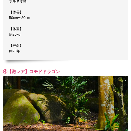
ボルネオ島
【体長】
50cm〜80cm
【体重】
約20kg
【寿命】
約20年
④【激レア】コモドドラゴン