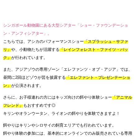
シンガポール動物園にある大型シアター「ショー・ファウンデーショ
ン・アンフィシアター」。
こちらでは、アシカのパフォーマンスショー
「スプラッシュ・サファ
リ」
や、小動物たちが活躍する
「レインフォレスト・ファイツ・バッ
ク」
が行われています。
また、アジアゾウの専用ゾーン「エレファンツ・オブ・アジア」では、
昼間に2回ほどゾウが芸を披露する
「エレファント・プレゼンテーショ
ン」
が公演されます。
さらに、お子様連れの方にはキッズ向けの餌やり体験ショー
「アニマル
フレンド」
もおすすめです◎
キリンやオランウータン、ライオンの餌やりを体験できますよ！
餌やりはキリンやシロサイの飼育エリアでも行われています。
餌やり体験の参加には、基本的にオンラインでのみ販売されている専用