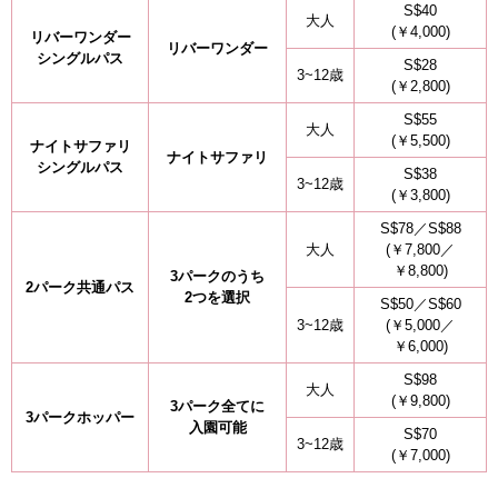
S$40
大人
(￥4,000)
リバーワンダー
リバーワンダー
シングルパス
S$28
3~12歳
(￥2,800)
S$55
大人
(￥5,500)
ナイトサファリ
ナイトサファリ
シングルパス
S$38
3~12歳
(￥3,800)
S$78／S$88
大人
(￥7,800／
￥8,800)
3パークのうち
2パーク共通パス
2つを選択
S$50／S$60
3~12歳
(￥5,000／
￥6,000)
S$98
大人
(￥9,800)
3パーク全てに
3パークホッパー
入園可能
S$70
3~12歳
(￥7,000)