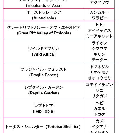
アジアゾウ
（Elephants of Asia）
オーストラレーシア
カンガルー
（Australasia）
ワラビー
ヒヒ
グレートリフトバレー・オブ・エチオピア
アイベックス
（Great Rift Valley of Ethiopia）
ミーアキャット
ライオン
ワイルドアフリカ
シマウマ
（Wild Africa）
キリン
チーター
キツネザル
フラジャイル・フォレスト
ナマケモノ
（Fragile Forest）
オオコウモリ
コモドドラゴン
レプタイル・ガーデン
ワニ
（Reptile Garden）
リクガメ
ヘビ
レプトピア
カエル
（Rep Topia）
トカゲ
カメ
トータス・シェルター（Tortoise Shell-ter）
イグアナ
カメレオン