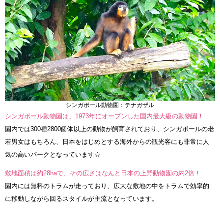
シンガポール動物園：テナガザル
シンガポール動物園は、1973年にオープンした国内最大級の動物園！
園内では300種2800個体以上の動物が飼育されており、シンガポールの老
若男女はもちろん、日本をはじめとする海外からの観光客にも非常に人
気の高いパークとなっています☆
敷地面積は約28haで、その広さはなんと日本の上野動物園の約2倍！
園内には無料のトラムが走っており、広大な敷地の中をトラムで効率的
に移動しながら回るスタイルが主流となっています。