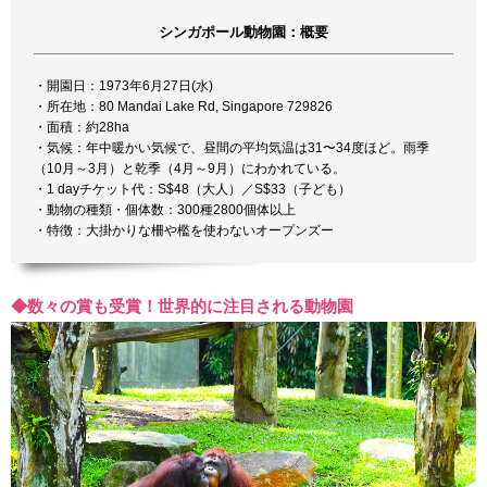
シンガポール動物園：概要
・開園日：1973年6月27日(水)
・所在地：80 Mandai Lake Rd, Singapore 729826
・面積：約28ha
・気候：年中暖かい気候で、昼間の平均気温は31〜34度ほど。雨季
（10月～3月）と乾季（4月～9月）にわかれている。
・1 dayチケット代：S$48（大人）／S$33（子ども）
・動物の種類・個体数：300種2800個体以上
・特徴：大掛かりな柵や檻を使わないオープンズー
◆数々の賞も受賞！世界的に注目される動物園