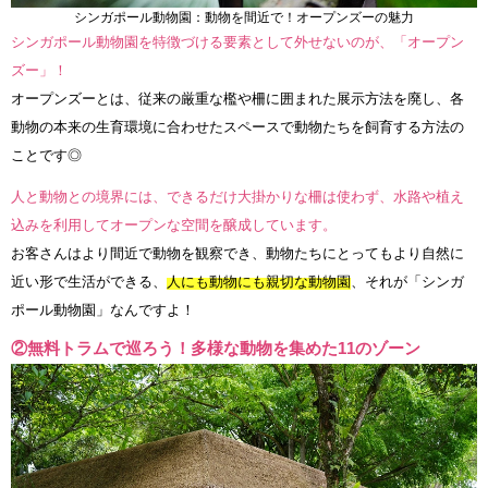
シンガポール動物園：動物を間近で！オープンズーの魅力
シンガポール動物園を特徴づける要素として外せないのが、「オープン
ズー」！
オープンズーとは、従来の厳重な檻や柵に囲まれた展示方法を廃し、各
動物の本来の生育環境に合わせたスペースで動物たちを飼育する方法の
ことです◎
人と動物との境界には、できるだけ大掛かりな柵は使わず、水路や植え
込みを利用してオープンな空間を醸成しています。
お客さんはより間近で動物を観察でき、動物たちにとってもより自然に
近い形で生活ができる、
人にも動物にも親切な動物園
、それが「シンガ
ポール動物園」なんですよ！
②無料トラムで巡ろう！多様な動物を集めた11のゾーン