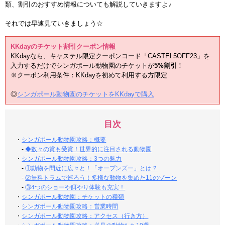
類、割引のおすすめ情報についても解説していきますよ♪
それでは早速見ていきましょう☆
KKdayのチケット割引クーポン情報
KKdayなら、キャステル限定クーポンコード「CASTEL5OFF23」を
入力するだけでシンガポール動物園のチケットが
5%割引
！
※クーポン利用条件：KKdayを初めて利用する方限定
◎
シンガポール動物園のチケットをKKdayで購入
目次
・
シンガポール動物園攻略：概要
-
◆数々の賞も受賞！世界的に注目される動物園
・
シンガポール動物園攻略：3つの魅力
-
①動物を間近に広々と！「オープンズー」とは？
-
②無料トラムで巡ろう！多様な動物を集めた11のゾーン
-
③4つのショーや餌やり体験も充実！
・
シンガポール動物園：チケットの種類
・
シンガポール動物園攻略：営業時間
・
シンガポール動物園攻略：アクセス（行き方）