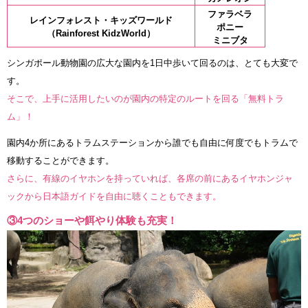
ファラベラ
レインフォレスト・キッズワールド
ポニー
（Rainforest KidzWorld）
ミニブタ
シンガポール動物園の広大な園内を1日中歩いて回るのは、とても大変で
す。
そこで、上手に活用したいのが園内の特定のルートを回る「無料トラ
ム」！
園内4か所にあるトラムステーションから誰でも自由に何度でもトラムで
移動することができます。
さらに、有線のイヤホンを持っていれば、各席の前にあるイヤホンジャ
ックから日本語ガイドを自由に聴くこともできます。
③4つのショーや餌やり体験も充実！