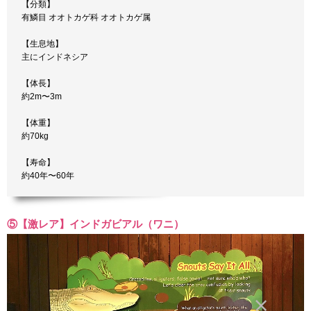
【分類】
有鱗目 オオトカゲ科 オオトカゲ属
【生息地】
主にインドネシア
【体長】
約2m〜3m
【体重】
約70kg
【寿命】
約40年〜60年
⑤【激レア】インドガビアル（ワニ）