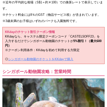
※近年の平均的な相場（S$1＝約￥100）での換算レートで表示していま
す。
※チケット料金には8％のGST（物品サービス税）が含まれています。
※3歳未満のお子様はいずれのパークも入園無料です。
KKdayのチケット割引クーポン情報
KKdayなら、キャステル限定クーポンコード「CASTEL5OFF23」を
入力するだけでシンガポール動物園のチケットが
5%割引！（最大600
円）
※クーポン利用条件：KKdayを初めて利用する方限定
◎
シンガポール動物園のチケットをKKdayで購入
シンガポール動物園攻略：営業時間