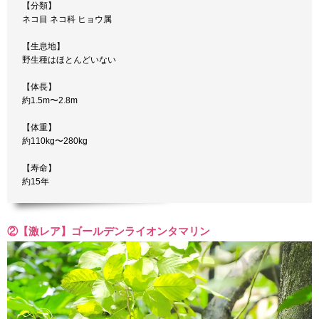
【分類】
ネコ目 ネコ科 ヒョウ属
【生息地】
野生種はほとんどいない
【体長】
約1.5m〜2.8m
【体重】
約110kg〜280kg
【寿命】
約15年
②【激レア】ゴールデンライオンタマリン