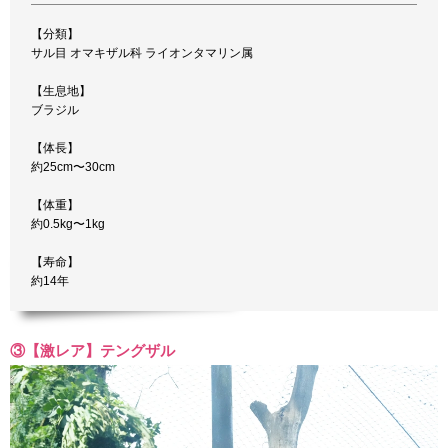
【分類】
サル目 オマキザル科 ライオンタマリン属
【生息地】
ブラジル
【体長】
約25cm〜30cm
【体重】
約0.5kg〜1kg
【寿命】
約14年
③【激レア】テングザル