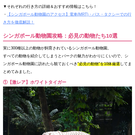
▼それぞれの行き方の詳細＆おすすめ情報はこちら！
・
【シンガポール動物園のアクセス】電車(MRT)・バス・タクシーでの行
き方を徹底解説！
シンガポール動物園攻略：必見の動物たち10選
実に300種以上の動物が飼育されているシンガポール動物園。
すべての動物を紹介してしまうとパークの魅力がわかりにくいので、シ
ンガポール動物園に訪れたら観ておくべき
"必見の動物"を10体厳選
してま
とめてみました。
①【激レア】ホワイトタイガー