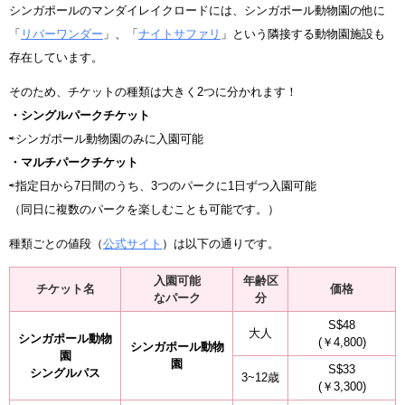
シンガポールのマンダイレイクロードには、シンガポール動物園の他に
「
リバーワンダー
」、「
ナイトサファリ
」という隣接する動物園施設も
存在しています。
そのため、チケットの種類は大きく2つに分かれます！
・シングルパークチケット
⇨シンガポール動物園のみに入園可能
・マルチパークチケット
⇨指定日から7日間のうち、3つのパークに1日ずつ入園可能
（同日に複数のパークを楽しむことも可能です。）
種類ごとの値段（
公式サイト
）は以下の通りです。
入園可能
年齢区
チケット名
価格
なパーク
分
S$48
大人
シンガポール動物
(￥4,800)
シンガポール動物
園
園
S$33
シングルパス
3~12歳
(￥3,300)