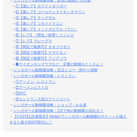
・
シンガポール動物園攻略：必見の動物たち10選
-
①【激レア】ホワイトタイガー
-
②【激レア】ゴールデンライオンタマリン
-
③【激レア】テングザル
-
④【激レア】コモドドラゴン
-
⑤【激レア】インドガビアル（ワニ）
-
⑥【レア】（野生／飼育）クジャク
-
⑦【レア】マレーグマ
-
⑧【間近で観察可】オオコウモリ
-
⑨【間近で観察可】ナマケモノ
-
⑩【間近で観察可】アジアゾウ
-
◆ライオンやシマウマなど、定番の動物もたくさん！
・
シンガポール動物園攻略：目玉ショー・餌やり体験
・
シンガポール動物園攻略：レストラン
-
①アーメン・レストラン
-
②アーメンビストロ
-
③KFC
-
④エントランス前のフードコート
・
シンガポール動物園攻略：ショップ・お土産
・
シンガポール動物園攻略：1日で他の動物園も回れる？
・
【CASTEL読者限定】KKdayでシンガポール動物園のチケットを購入
すると最大600円割引に！