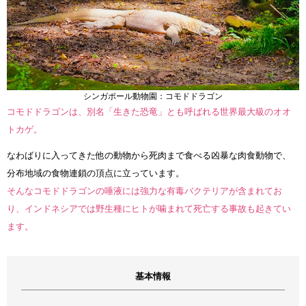
シンガポール動物園：コモドドラゴン
コモドドラゴンは、別名「生きた恐竜」とも呼ばれる世界最大級のオオ
トカゲ。
なわばりに入ってきた他の動物から死肉まで食べる凶暴な肉食動物で、
分布地域の食物連鎖の頂点に立っています。
そんなコモドドラゴンの唾液には強力な有毒バクテリアが含まれてお
り、インドネシアでは野生種にヒトが噛まれて死亡する事故も起きてい
ます。
基本情報