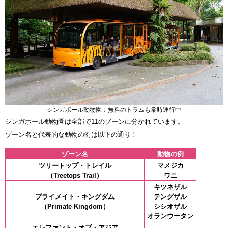
シンガポール動物園：無料のトラムも常時運行中
シンガポール動物園は全部で11のゾーンに分かれています。
ゾーン名と代表的な動物の例は以下の通り！
ゾーン名
動物の例
ツリートップ・トレイル
マメジカ
（Treetops Trail）
ワニ
キツネザル
プライメイト・キングダム
テングザル
（Primate Kingdom）
シシオザル
オランウータン
エレファント・オブ・アジア