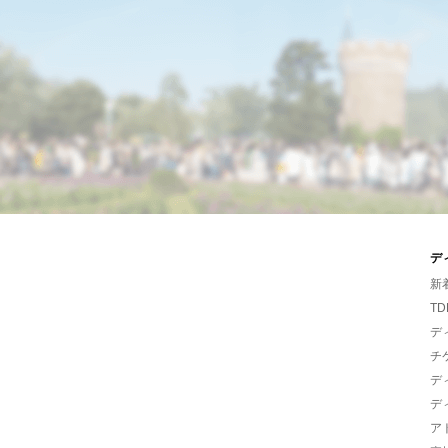
デ
新
TD
デ
チ
デ
デ
ア