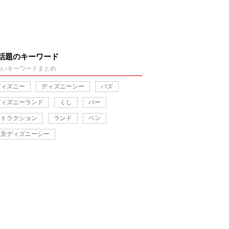
話題のキーワード
熱いキーワードまとめ
ディズニー
ディズニーシー
バズ
ディズニーランド
くし
バー
アトラクション
ランド
ペン
東京ディズニーシー