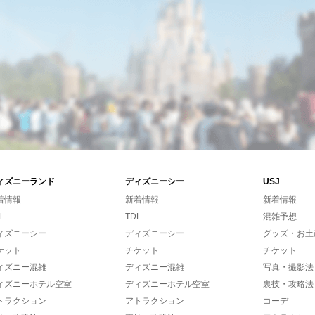
ィズニーランド
ディズニーシー
USJ
着情報
新着情報
新着情報
L
TDL
混雑予想
ィズニーシー
ディズニーシー
グッズ・お土
ケット
チケット
チケット
ィズニー混雑
ディズニー混雑
写真・撮影法
ィズニーホテル空室
ディズニーホテル空室
裏技・攻略法
トラクション
アトラクション
コーデ