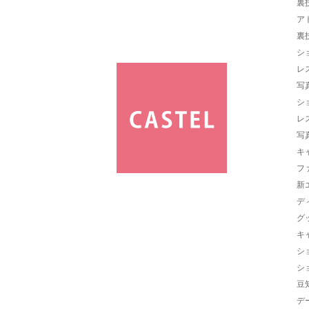
裏
ア
裏
シ
レ
写
シ
レ
写
キ
フ
新
デ
グ
キ
シ
シ
豆
デ