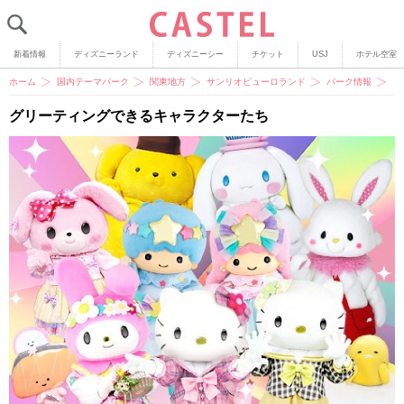
新着情報
ディズニーランド
ディズニーシー
チケット
USJ
ホテル空室
ホーム
国内テーマパーク
関東地方
サンリオピューロランド
パーク情報
【
グリーティングできるキャラクターたち