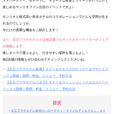
スメパーティ～」をテーマに、キュートな軽食とスイーツがたっぷりと
楽しめるサンリオファン注目のイベントですよ♪
サンリオと格式高い有名ホテルのコラボレーションでどんな空間が生ま
れるのでしょうか。
今だけの貴重な機会をご紹介します！
また、京王プラザホテルでは他店舗でもサンリオキャラクターのフェア
を開催します。
推しキャラで選ぶもよし、行きやすい場所を選ぶもよし！
他2店舗の情報もぜひ合わせてチェックしてくださいね。
・
【京王プラザホテル多摩】キティ＆キキララのディナー＆デザートブ
ッフェ開催！期間、料金、メニュー、予約方法
・
【京王プラザホテル八王子】キティ＆ウィッシュミーメルのスイーツ
ブッフェ開催！期間、料金、メニュー、予約方法
目次
・
京王プラザホテル新宿のハローキティ・マイメロディ＆クロミ・スイ