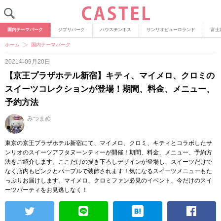
国内テーマパーク
ジブリパーク
ハウステンボス
サンリオピューロランド
富士
ホーム
国内テーマパーク
2021年09月20日
【京王プラザホテル新宿】キティ、マイメロ、クロミの
スイーツコレクションが登場！期間、料金、メニュー、
予約方法
みつまめ
東京の京王プラザホテル新宿にて、マイメロ、クロミ、キティとコラボしたサ
ンリオのスイーツアフタヌーンティーが開催！期間、料金、メニュー、予約方
法をご紹介します。ここだけの描き下ろしデザインが登場し、スイーツだけで
なく店内もピンクとパープルで装飾されます！気になるスイーツメニューもた
っぷりお届けします。マイメロ、クロミファン必見のイベント、今だけのスイ
ーツパーティをお見逃しなく！