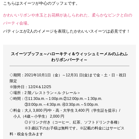
こちらはスイーツが中心のブッフェです。
かわいいリボンや水玉とお花柄があしらわれた、柔らかなピンクと白の
パーティ会場。
パティシエが2人のイメージを表現したかわいいスイーツは必見です！
スイーツブッフェ～ハローキティ＆ウィッシュミーメルのふわふ
わリボンパーティ～
◇期間：2021年10月1日（金）～12月31 日(金)まで金・土・日・祝日
限定
※除外日：12/24＆12/25
◇場所：2 階／レストラン＜ル クレール＞
◇時間：①11:30a.m.～1:00p.m.②12:00p.m.～1:30p.m.
③3:00p.m.～4:30p.m. ④3:30p.m.～5:00p.m.
◇料金：大人 3,800 円/中・高・大学生 3,400 円（学生証を提示）/
小人（4歳～小学生） 2,000 円
◎ドリンク付き（コーヒー、紅茶、ソフトドリンク各種）
※3 歳以下のお子様は無料です。※記載の料金にはサービス
料・税金を含みます