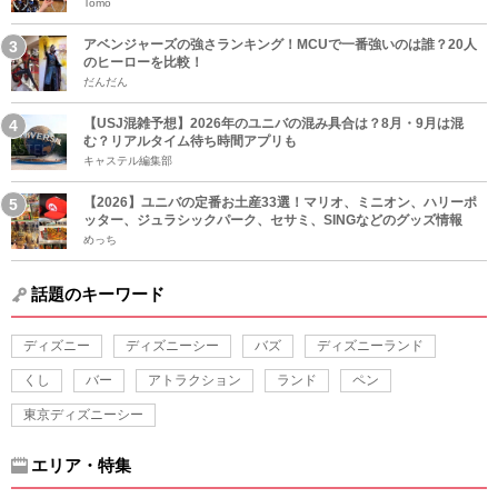
Tomo
アベンジャーズの強さランキング！MCUで一番強いのは誰？20人
のヒーローを比較！
だんだん
【USJ混雑予想】2026年のユニバの混み具合は？8月・9月は混
む？リアルタイム待ち時間アプリも
キャステル編集部
【2026】ユニバの定番お土産33選！マリオ、ミニオン、ハリーポ
ッター、ジュラシックパーク、セサミ、SINGなどのグッズ情報
めっち
話題のキーワード
ディズニー
ディズニーシー
バズ
ディズニーランド
くし
バー
アトラクション
ランド
ペン
東京ディズニーシー
エリア・特集