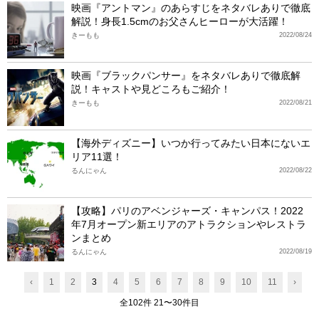
映画『アントマン』のあらすじをネタバレありで徹底
解説！身長1.5cmのお父さんヒーローが大活躍！
きーもも
2022/08/24
映画『ブラックパンサー』をネタバレありで徹底解
説！キャストや見どころもご紹介！
きーもも
2022/08/21
【海外ディズニー】いつか行ってみたい日本にないエ
リア11選！
るんにゃん
2022/08/22
【攻略】パリのアベンジャーズ・キャンパス！2022
年7月オープン新エリアのアトラクションやレストラ
ンまとめ
るんにゃん
2022/08/19
‹
1
2
3
4
5
6
7
8
9
10
11
›
全102件 21〜30件目