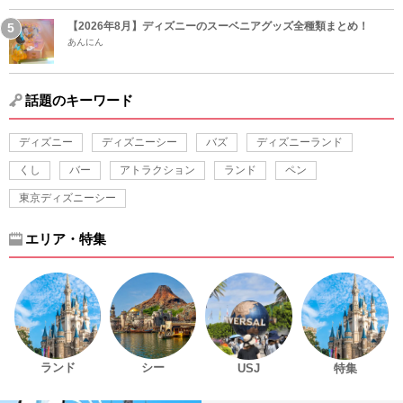
【2026年8月】ディズニーのスーベニアグッズ全種類まとめ！
あんにん
話題のキーワード
ディズニー
ディズニーシー
バズ
ディズニーランド
くし
バー
アトラクション
ランド
ペン
東京ディズニーシー
エリア・特集
ランド
シー
USJ
特集