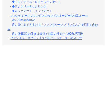
-
◆アレンデール・ロイヤルバンケット
-
◆スナグリーダックリング
-
◆ルックアウト・クックアウト
・
ファンタジースプリングスのモバイルオーダーの特別ルール
-
違い①対象者限定
-
違い②注文できるのは「ファンタジースプリングス入場時間」内の
み
-
違い③2回目の注文は最短で前回の注文から60分経過後
・
ファンタジースプリングスのモバイルオーダーのやり方