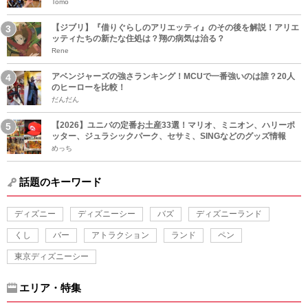
Tomo
【ジブリ】『借りぐらしのアリエッティ』のその後を解説！アリエ
ッティたちの新たな住処は？翔の病気は治る？
Rene
アベンジャーズの強さランキング！MCUで一番強いのは誰？20人
のヒーローを比較！
だんだん
【2026】ユニバの定番お土産33選！マリオ、ミニオン、ハリーポ
ッター、ジュラシックパーク、セサミ、SINGなどのグッズ情報
めっち
話題のキーワード
ディズニー
ディズニーシー
バズ
ディズニーランド
くし
バー
アトラクション
ランド
ペン
東京ディズニーシー
エリア・特集