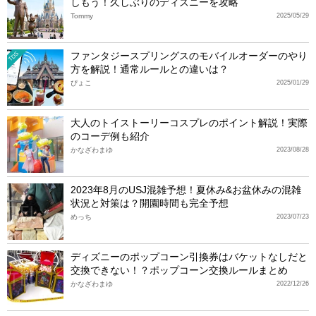
しもう！久しぶりのディズニーを攻略
Tommy
2025/05/29
ファンタジースプリングスのモバイルオーダーのやり
TDS
方を解説！通常ルールとの違いは？
ぴょこ
2025/01/29
大人のトイストーリーコスプレのポイント解説！実際
のコーデ例も紹介
かなざわまゆ
2023/08/28
2023年8月のUSJ混雑予想！夏休み&お盆休みの混雑
状況と対策は？開園時間も完全予想
めっち
2023/07/23
ディズニーのポップコーン引換券はバケットなしだと
交換できない！？ポップコーン交換ルールまとめ
かなざわまゆ
2022/12/26