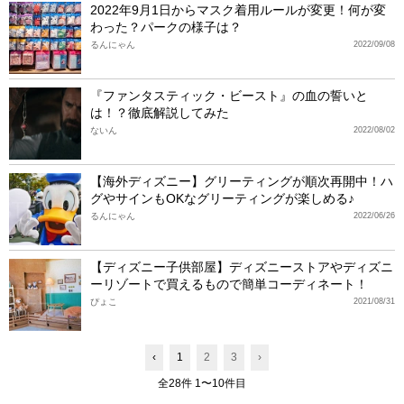
2022年9月1日からマスク着用ルールが変更！何が変
わった？パークの様子は？
るんにゃん
2022/09/08
『ファンタスティック・ビースト』の血の誓いと
は！？徹底解説してみた
ないん
2022/08/02
【海外ディズニー】グリーティングが順次再開中！ハ
グやサインもOKなグリーティングが楽しめる♪
るんにゃん
2022/06/26
【ディズニー子供部屋】ディズニーストアやディズニ
ーリゾートで買えるもので簡単コーディネート！
ぴょこ
2021/08/31
‹
1
2
3
›
全28件 1〜10件目