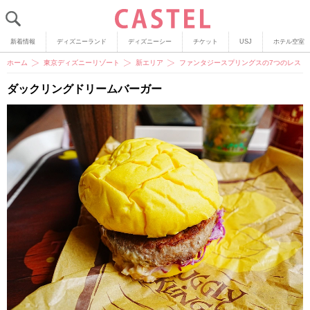
新着情報
ディズニーランド
ディズニーシー
チケット
USJ
ホテル空室
ホーム
東京ディズニーリゾート
新エリア
ファンタジースプリングスの7つのレスト
ダックリングドリームバーガー