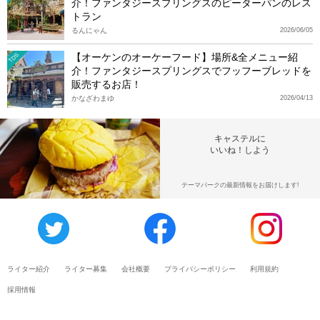
介！ファンタジースプリングスのピーターパンのレス
トラン
るんにゃん
2026/06/05
【オーケンのオーケーフード】場所&全メニュー紹
TDS
介！ファンタジースプリングスでフッフーブレッドを
販売するお店！
かなざわまゆ
2026/04/13
キャステルに
いいね！しよう
テーマパークの最新情報をお届けします!
ライター紹介
ライター募集
会社概要
プライバシーポリシー
利用規約
採用情報