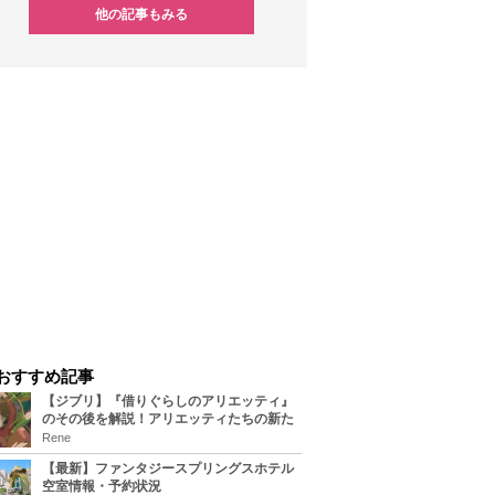
他の記事もみる
おすすめ記事
【ジブリ】『借りぐらしのアリエッティ』
のその後を解説！アリエッティたちの新た
な住処は？翔の病気は治る？
Rene
【最新】ファンタジースプリングスホテル
空室情報・予約状況