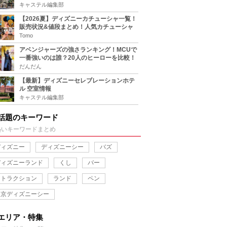
キャステル編集部
【2026夏】ディズニーカチューシャ一覧！
販売状況&値段まとめ！人気カチューシャ
をチェック
Tomo
アベンジャーズの強さランキング！MCUで
一番強いのは誰？20人のヒーローを比較！
だんだん
【最新】ディズニーセレブレーションホテ
ル 空室情報
キャステル編集部
話題のキーワード
熱いキーワードまとめ
ディズニー
ディズニーシー
バズ
ディズニーランド
くし
バー
アトラクション
ランド
ペン
東京ディズニーシー
エリア・特集