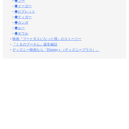
-
◆プー
-
◆イーヨー
-
◆ピグレット
-
◆ティガー
-
◆カンガ
-
◆ルー
-
◆オウル
・
映画『プーと大人になった僕』のストーリー
・
『くまのプーさん』誕生秘話
・
ディズニー映画なら「Disney＋（ディズニープラス）」