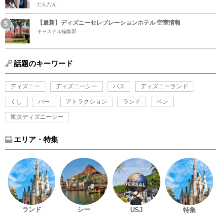
だんだん
【最新】ディズニーセレブレーションホテル 空室情報
キャステル編集部
話題のキーワード
ディズニー
ディズニーシー
バズ
ディズニーランド
くし
バー
アトラクション
ランド
ペン
東京ディズニーシー
エリア・特集
ランド
シー
USJ
特集