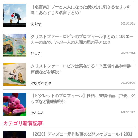
【名言集】プーと大人になった僕の心に刺さるセリフ6
選！あらすじ＆名言まとめ！
あやな
2021/01/21
クリストファー・ロビンのプロフィールまとめ！100エー
カーの森で、ただ一人の人間の男の子とは？
ぴょこ
2022/02/14
クリストファー・ロビンは実在する！？登場作品や年齢・
声優などを解説！
かなざわまゆ
2022/05/09
【ピグレットのプロフィール】性格、登場作品、声優、グ
ッズなど徹底解説！
あんにん
2022/01/22
カテゴリ新着記事
【2026】ディズニー新作映画の公開スケジュール！2031