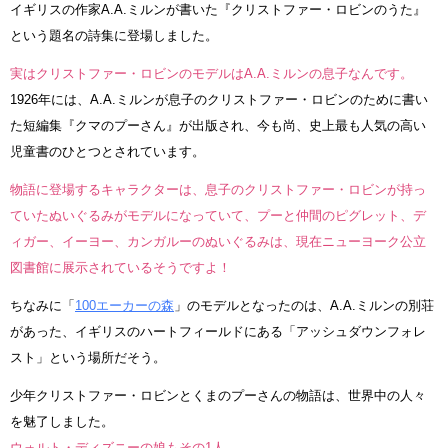
イギリスの作家A.A.ミルンが書いた『クリストファー・ロビンのうた』
という題名の詩集に登場しました。
実はクリストファー・ロビンのモデルはA.A.ミルンの息子なんです。
1926年には、A.A.ミルンが息子のクリストファー・ロビンのために書い
た短編集『クマのプーさん』が出版され、今も尚、史上最も人気の高い
児童書のひとつとされています。
物語に登場するキャラクターは、息子のクリストファー・ロビンが持っ
ていたぬいぐるみがモデルになっていて、プーと仲間のピグレット、デ
ィガー、イーヨー、カンガルーのぬいぐるみは、現在ニューヨーク公立
図書館に展示されているそうですよ！
ちなみに「
100エーカーの森
」のモデルとなったのは、A.A.ミルンの別荘
があった、イギリスのハートフィールドにある「アッシュダウンフォレ
スト」という場所だそう。
少年クリストファー・ロビンとくまのプーさんの物語は、世界中の人々
を魅了しました。
ウォルト・ディズニーの娘もその1人。