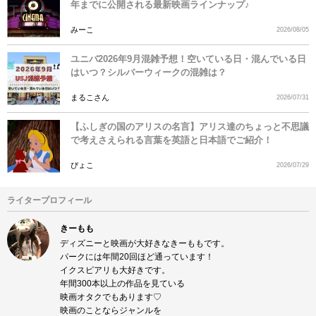
年までに公開される最新映画ラインナップ♪
みーこ
2026/08/05
ユニバ2026年9月混雑予想！空いている日・混んでいる日
はいつ？シルバーウィークの混雑は？
まるこさん
2026/07/31
【ふしぎの国のアリスの名言】アリス達のちょっと不思議
で考えさえられる言葉を英語と日本語でご紹介！
ぴょこ
2026/07/29
ライタープロフィール
きーもも
ディズニーと映画が大好きなきーももです。
パークには年間20回ほど通っています！
イクスピアリも大好きです。
年間300本以上の作品を見ている
映画オタクでもあります♡
映画のことならジャンルを