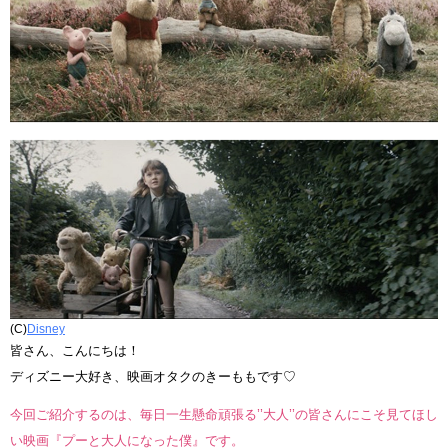
(C)
Disney
皆さん、こんにちは！
ディズニー大好き、映画オタクのきーももです♡
今回ご紹介するのは、毎日一生懸命頑張る’’大人’’の皆さんにこそ見てほし
い映画『プーと大人になった僕』です。