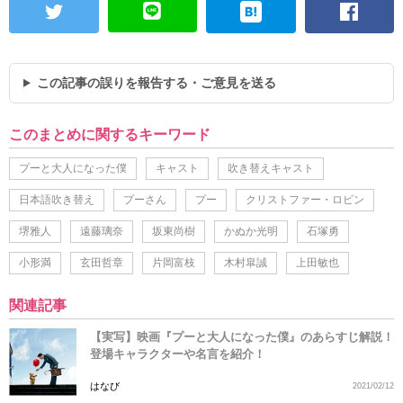
この記事の誤りを報告する・ご意見を送る
このまとめに関するキーワード
プーと大人になった僕
キャスト
吹き替えキャスト
日本語吹き替え
プーさん
プー
クリストファー・ロビン
堺雅人
遠藤璃奈
坂東尚樹
かぬか光明
石塚勇
小形満
玄田哲章
片岡富枝
木村皐誠
上田敏也
関連記事
【実写】映画『プーと大人になった僕』のあらすじ解説！
登場キャラクターや名言を紹介！
はなび
2021/02/12