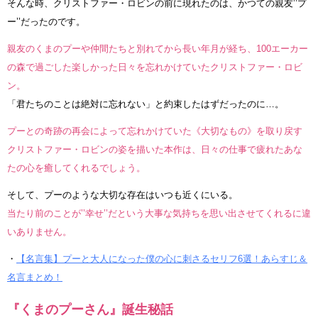
そんな時、クリストファー・ロビンの前に現れたのは、かつての親友’’プ
ー’’だったのです。
親友のくまのプーや仲間たちと別れてから長い年月が経ち、100エーカー
の森で過ごした楽しかった日々を忘れかけていたクリストファー・ロビ
ン。
「君たちのことは絶対に忘れない」と約束したはずだったのに…。
プーとの奇跡の再会によって忘れかけていた《大切なもの》を取り戻す
クリストファー・ロビンの姿を描いた本作は、日々の仕事で疲れたあな
たの心を癒してくれるでしょう。
そして、プーのような大切な存在はいつも近くにいる。
当たり前のことが’’幸せ’’だという大事な気持ちを思い出させてくれるに違
いありません。
・
【名言集】プーと大人になった僕の心に刺さるセリフ6選！あらすじ＆
名言まとめ！
『くまのプーさん』誕生秘話