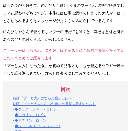
はちみつが大好きで、のんびり可愛い’’くまのプーさん’’の実写映画でし
ょ？と思われがちですが、本作には仕事に疲れてしまった大人が、はっ
とさせられるようなメッセージがたくさん込められているんです。
のんびりやさんで愛くるしいプーの’’哲学’’を聞くと、幸せは意外と身近に
あるのだと気付かされるかもしれません。
ストーリーはもちろん、吹き替え版キャストにも豪華声優陣が揃ってい
るのでまとめてご紹介します！
『プーと大人になった僕』を初めて見る方も、心を整えるセラピー映画
として繰り返しみている方もぜひ参考にしてみてくださいね！
目次
・
映画『プーと大人になった僕』とは？
・
映画『プーと大人になった僕』の登場人物&キャスト
-
◆クリストファー・ロビン
-
◆イヴリン・ロビン
-
◆マデリン・ロビン
-
◆ジャイルズ・ウィンズロウ