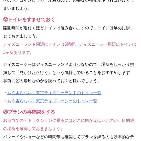
その他、コインロッカーがあるので、必要ない荷物が多ければ預けてし
まいましょう。
②トイレをすませておく
開園時間が近付くほどトイレは混み合いますので、トイレは早めに済ま
せておきましょう。
ディズニーランド周辺にトイレは5箇所、ディズニーシー周辺にトイレは
3ヶ所あります
。
ディズニーシーはディズニーランドより少ないので、場所をしっかり把
握して「見かけたら行く」という気持ちでいることをおすすめします。
事前にどの場所なのかを調べておくと良いでしょう。
・
もう困らない！東京ディズニーランドのトイレ一覧
・
もう困らない！東京ディズニーシーのトイレ一覧
③プランの再確認をする
お目当てのアトラクションに乗るにはどこに向かえばいいのか、目的地
の場所を確認しておきましょう
。
パレードやショーなどの時間帯も確認してプランを練るのも効率的なデ