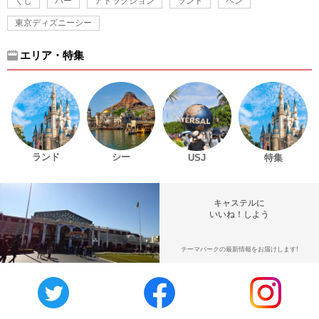
くし
バー
アトラクション
ランド
ペン
東京ディズニーシー
エリア・特集
ランド
シー
USJ
特集
キャステルに
いいね！しよう
テーマパークの最新情報をお届けします!