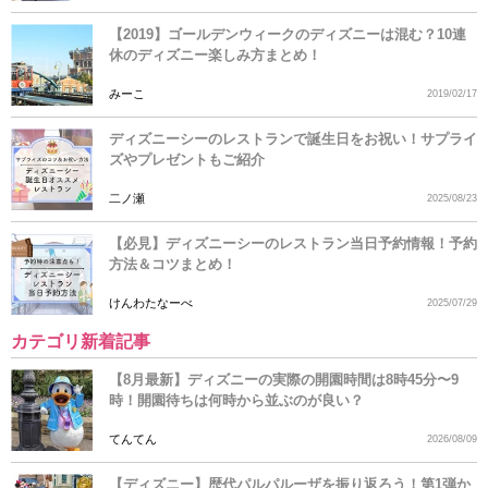
【2019】ゴールデンウィークのディズニーは混む？10連
休のディズニー楽しみ方まとめ！
みーこ
2019/02/17
ディズニーシーのレストランで誕生日をお祝い！サプライ
ズやプレゼントもご紹介
二ノ瀬
2025/08/23
【必見】ディズニーシーのレストラン当日予約情報！予約
方法＆コツまとめ！
けんわたなーべ
2025/07/29
カテゴリ新着記事
【8月最新】ディズニーの実際の開園時間は8時45分〜9
時！開園待ちは何時から並ぶのが良い？
てんてん
2026/08/09
【ディズニー】歴代パルパルーザを振り返ろう！第1弾か