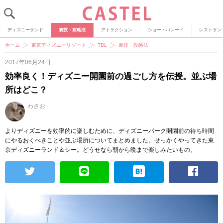
ディズニーランド
裏技・攻略法
アトラクション
ショー・パレード
レストラン
ホーム
東京ディズニーリゾート
TDL
裏技・攻略法
2017年06月24日
効率良く！ディズニー開園前の過ごし方を伝授。並ぶ場
所はどこ？
わさお
よりディズニーを効率的に楽しむために、ディズニーパーク開園前の待ち時間
にやるおくべきことや並ぶ場所についてまとめました。せっかくやってきた東
京ディズニーランド＆シー。どうせなら朝から晩まで楽しみたいもの。