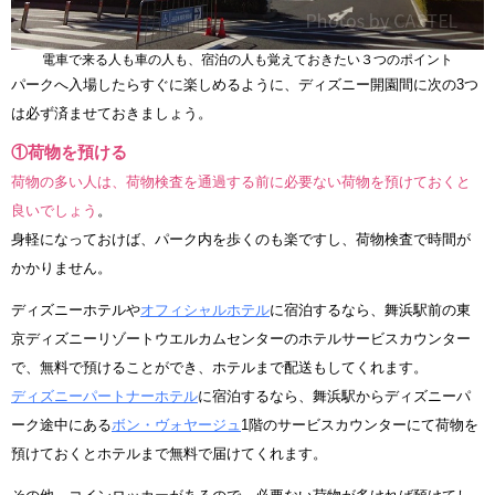
電車で来る人も車の人も、宿泊の人も覚えておきたい３つのポイント
パークへ入場したらすぐに楽しめるように、ディズニー開園間に次の3つ
は必ず済ませておきましょう。
①荷物を預ける
荷物の多い人は、荷物検査を通過する前に必要ない荷物を預けておくと
良いでしょう
。
身軽になっておけば、パーク内を歩くのも楽ですし、荷物検査で時間が
かかりません。
ディズニーホテルや
オフィシャルホテル
に宿泊するなら、舞浜駅前の東
京ディズニーリゾートウエルカムセンターのホテルサービスカウンター
で、無料で預けることができ、ホテルまで配送もしてくれます。
ディズニーパートナーホテル
に宿泊するなら、舞浜駅からディズニーパ
ーク途中にある
ボン・ヴォヤージュ
1階のサービスカウンターにて荷物を
預けておくとホテルまで無料で届けてくれます。