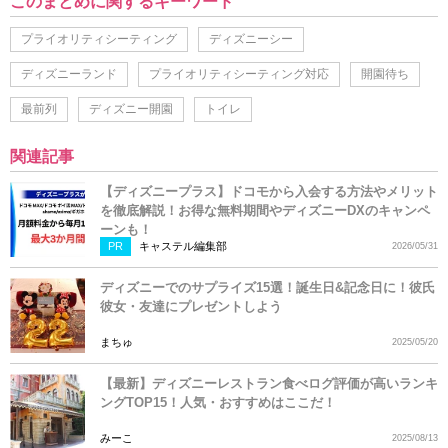
このまとめに関するキーワード
プライオリティシーティング
ディズニーシー
ディズニーランド
プライオリティシーティング対応
開園待ち
最前列
ディズニー開園
トイレ
関連記事
【ディズニープラス】ドコモから入会する方法やメリット
を徹底解説！お得な無料期間やディズニーDXのキャンペ
ーンも！
PR
キャステル編集部
2026/05/31
ディズニーでのサプライズ15選！誕生日&記念日に！彼氏
彼女・友達にプレゼントしよう
まちゅ
2025/05/20
【最新】ディズニーレストラン食べログ評価が高いランキ
ングTOP15！人気・おすすめはここだ！
みーこ
2025/08/13