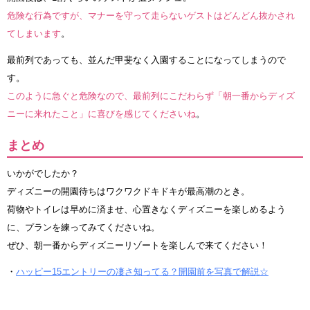
危険な行為ですが、マナーを守って走らないゲストはどんどん抜かされ
てしまいます
。
最前列であっても、並んだ甲斐なく入園することになってしまうので
す。
このように急ぐと危険なので、最前列にこだわらず「朝一番からディズ
ニーに来れたこと」に喜びを感じてくださいね
。
まとめ
いかがでしたか？
ディズニーの開園待ちはワクワクドキドキが最高潮のとき。
荷物やトイレは早めに済ませ、心置きなくディズニーを楽しめるよう
に、プランを練ってみてくださいね。
ぜひ、朝一番からディズニーリゾートを楽しんで来てください！
・
ハッピー15エントリーの凄さ知ってる？開園前を写真で解説☆