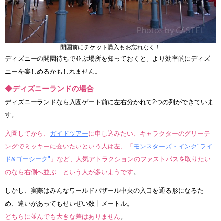
開園前にチケット購入もお忘れなく！
ディズニーの開園待ちで並ぶ場所を知っておくと、より効率的にディズ
ニーを楽しめるかもしれません。
◆ディズニーランドの場合
ディズニーランドなら入園ゲート前に左右分かれて2つの列ができていま
す。
入園してから、
ガイドツアー
に申し込みたい、キャラクターのグリーテ
ングでミッキーに会いたいという人は左、「
モンスターズ・インク"ライ
ド&ゴーシーク"
」など、人気アトラクションのファストパスを取りたい
のなら右側へ並ぶ…という人が多いようです
。
しかし、実際はみんなワールドバザール中央の入口を通る形になるた
め、違いがあってもせいぜい数十メートル。
どちらに並んでも大きな差はありません
。