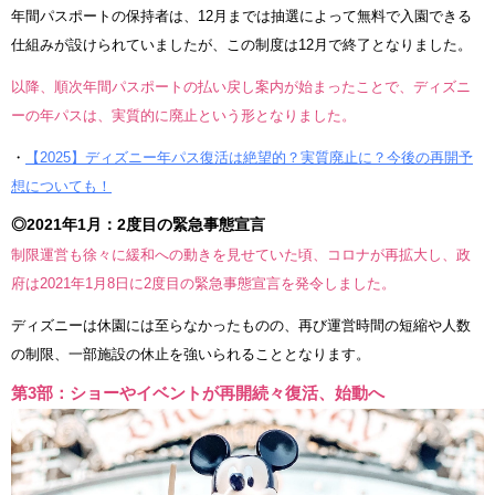
年間パスポートの保持者は、12月までは抽選によって無料で入園できる
仕組みが設けられていましたが、この制度は12月で終了となりました。
以降、順次年間パスポートの払い戻し案内が始まったことで、ディズニ
ーの年パスは、実質的に廃止という形となりました。
・
【2025】ディズニー年パス復活は絶望的？実質廃止に？今後の再開予
想についても！
◎2021年1月：2度目の緊急事態宣言
制限運営も徐々に緩和への動きを見せていた頃、コロナが再拡大し、政
府は2021年1月8日に2度目の緊急事態宣言を発令しました。
ディズニーは休園には至らなかったものの、再び運営時間の短縮や人数
の制限、一部施設の休止を強いられることとなります。
第3部：ショーやイベントが再開続々復活、始動へ