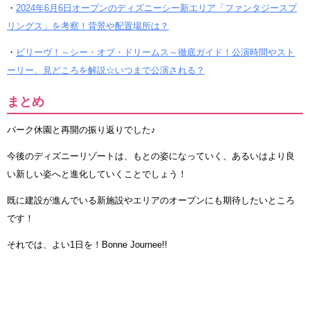
・
2024年6月6日オープンのディズニーシー新エリア「ファンタジースプ
リングス」を考察！背景や配置場所は？
・
ビリーヴ！～シー・オブ・ドリームス～徹底ガイド！公演時間やスト
ーリー、見どころを解説☆いつまで公演される？
まとめ
パーク休園と再開の振り返りでした♪
今後のディズニーリゾートは、もとの姿になっていく、あるいはより良
い新しい姿へと進化していくことでしょう！
既に建設が進んでいる新施設やエリアのオープンにも期待したいところ
です！
それでは、よい1日を！Bonne Journee!!