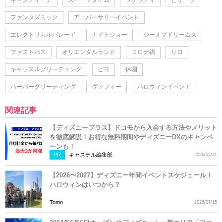
キャンティーナ
スイートタイム
ラケッティ
ビリーヴ
ファンタズミック
アニバーサリーイベント
エレクトリカルパレード
ナイトショー
シーオブドリームス
ファストパス
オリエンタルランド
コロナ禍
リロ
キャッスルグリーティング
ピヨ
休園
ハーバーグリーティング
ダッフィー
ハロウィンイベント
関連記事
【ディズニープラス】ドコモから入会する方法やメリット
を徹底解説！お得な無料期間やディズニーDXのキャンペ
ーンも！
PR
キャステル編集部
2026/05/31
【2026〜2027】ディズニー年間イベントスケジュール！
ハロウィンはいつから？
Tomo
2026/07/15