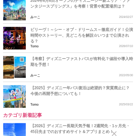
2024年6月6日オープンのディズニーシー新エリア「ファ
ンタジースプリングス」を考察！背景や配置場所は？
みーこ
2024/02/27
ビリーヴ！～シー・オブ・ドリームス～徹底ガイド！公演
時間やストーリー、見どころを解説☆いつまで公演され
る？
Tomo
2026/07/10
【考察】ディズニーファストパスが有料化？値段や導入時
期を予想！
みーこ
2022/05/30
【2025】ディズニー年パス復活は絶望的？実質廃止に？
今後の再開予想についても！
Tomo
2025/03/22
カテゴリ新着記事
【2026】ディズニー長期天気予報！2週間先・1ヶ月先・
45日先までのおすすめサイト＆アプリまとめ！