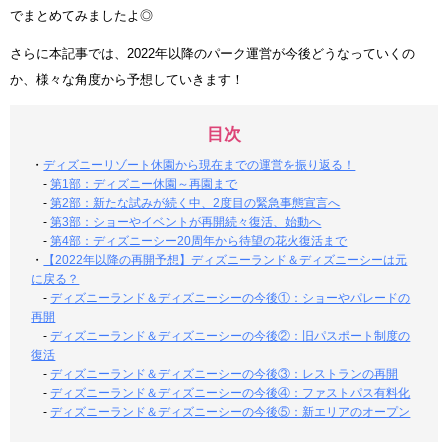
でまとめてみましたよ◎
さらに本記事では、2022年以降のパーク運営が今後どうなっていくの
か、様々な角度から予想していきます！
目次
・
ディズニーリゾート休園から現在までの運営を振り返る！
-
第1部：ディズニー休園～再園まで
-
第2部：新たな試みが続く中、2度目の緊急事態宣言へ
-
第3部：ショーやイベントが再開続々復活、始動へ
-
第4部：ディズニーシー20周年から待望の花火復活まで
・
【2022年以降の再開予想】ディズニーランド＆ディズニーシーは元
に戻る？
-
ディズニーランド＆ディズニーシーの今後①：ショーやパレードの
再開
-
ディズニーランド＆ディズニーシーの今後②：旧パスポート制度の
復活
-
ディズニーランド＆ディズニーシーの今後③：レストランの再開
-
ディズニーランド＆ディズニーシーの今後④：ファストパス有料化
-
ディズニーランド＆ディズニーシーの今後⑤：新エリアのオープン