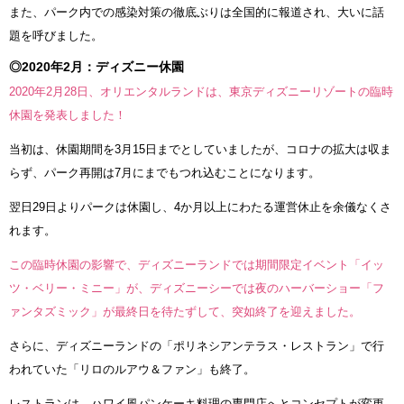
また、パーク内での感染対策の徹底ぶりは全国的に報道され、大いに話
題を呼びました。
◎2020年2月：ディズニー休園
2020年2月28日、オリエンタルランドは、東京ディズニーリゾートの臨時
休園を発表しました！
当初は、休園期間を3月15日までとしていましたが、コロナの拡大は収ま
らず、パーク再開は7月にまでもつれ込むことになります。
翌日29日よりパークは休園し、4か月以上にわたる運営休止を余儀なくさ
れます。
この臨時休園の影響で、ディズニーランドでは期間限定イベント「イッ
ツ・ベリー・ミニー」が、ディズニーシーでは夜のハーバーショー「フ
ァンタズミック」が最終日を待たずして、突如終了を迎えました。
さらに、ディズニーランドの「ポリネシアンテラス・レストラン」で行
われていた「リロのルアウ＆ファン」も終了。
レストランは、ハワイ風パンケーキ料理の専門店へとコンセプトが変更