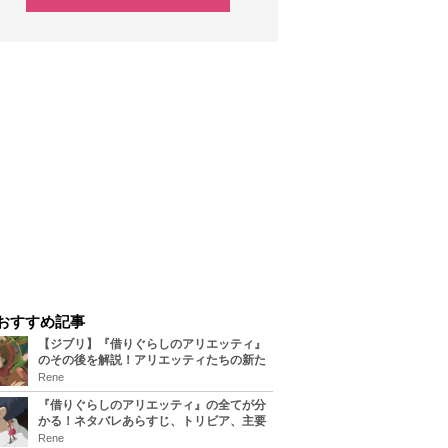
おすすめ記事
【ジブリ】『借りぐらしのアリエッティ』
のその後を解説！アリエッティたちの新た
な住処は？翔の病気は治る？
Rene
『借りぐらしのアリエッティ』の全てが分
かる！ネタバレあらすじ、トリビア、主要
キャラまとめ！
Rene