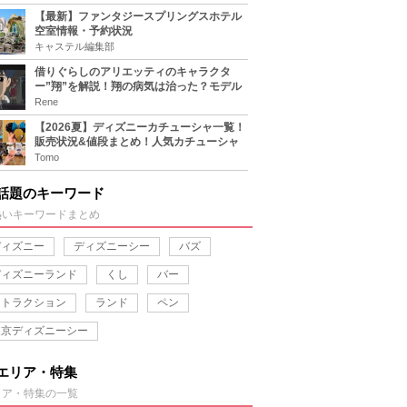
【最新】ファンタジースプリングスホテル
空室情報・予約状況
キャステル編集部
借りぐらしのアリエッティのキャラクタ
ー”翔”を解説！翔の病気は治った？モデル
は誰？
Rene
【2026夏】ディズニーカチューシャ一覧！
販売状況&値段まとめ！人気カチューシャ
をチェック
Tomo
話題のキーワード
熱いキーワードまとめ
ディズニー
ディズニーシー
バズ
ディズニーランド
くし
バー
アトラクション
ランド
ペン
東京ディズニーシー
エリア・特集
リア・特集の一覧