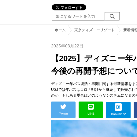
ホーム
東京ディズニーリゾート
新着情
2025年03月22日
【2025】ディズニー
今後の再開予想につい
ディズニー年パス復活・再開に関する最新情報をまと
USJでは年パスはコロナ明けから継続して販売さ
のか、もしある場合はどのようなシステムになるの
Twitter
LINE
Bookmark!