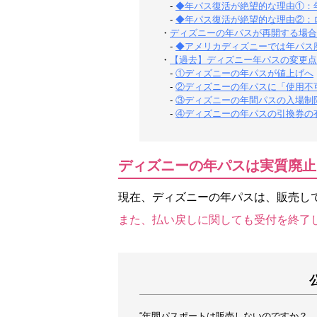
-
◆年パス復活が絶望的な理由①：
-
◆年パス復活が絶望的な理由②：
・
ディズニーの年パスが再開する場合
-
◆アメリカディズニーでは年パス廃止
・
【過去】ディズニー年パスの変更点
-
①ディズニーの年パスが値上げへ
-
②ディズニーの年パスに「使用不
-
③ディズニーの年間パスの入場制
-
④ディズニーの年パスの引換券の
ディズニーの年パスは実質廃止
現在、ディズニーの年パスは、販売し
また、払い戻しに関しても受付を終了
“年間パスポートは販売しないのですか？