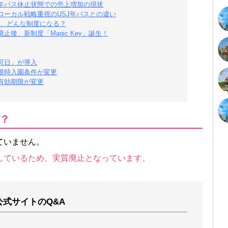
年パス休止状態での売上増加の現状
ローカル戦略重視のUSJ年パスとの違い
、どんな制度になる？
後、新制度「Magic Key」誕生！
可日」が導入
限時入園条件が変更
有効期限が変更
？
ていません。
しているため、実質廃止となっています。
公式サイトのQ&A