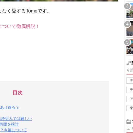
なく愛するTomoです。
について徹底解説！
今
目次
あり得る？
来の枠組みでは難しい
の再開を検討
エ
？今後について