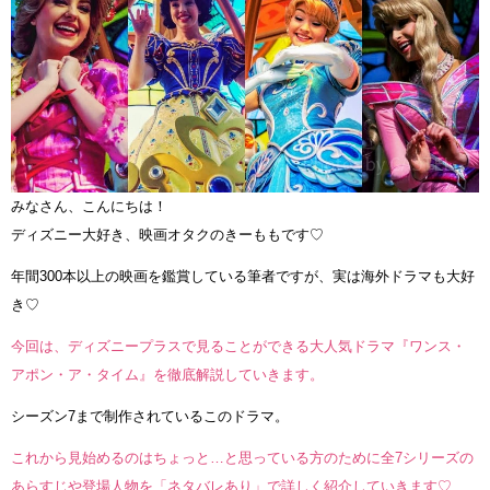
みなさん、こんにちは！
ディズニー大好き、映画オタクのきーももです♡
年間300本以上の映画を鑑賞している筆者ですが、実は海外ドラマも大好
き♡
今回は、ディズニープラスで見ることができる大人気ドラマ『ワンス・
アポン・ア・タイム』を徹底解説していきます。
シーズン7まで制作されているこのドラマ。
これから見始めるのはちょっと…と思っている方のために全7シリーズの
あらすじや登場人物を「ネタバレあり」で詳しく紹介していきます♡