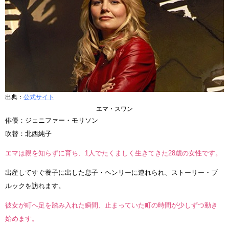
出典：
公式サイト
エマ・スワン
俳優：ジェニファー・モリソン
吹替：北西純子
エマは親を知らずに育ち、1人でたくましく生きてきた28歳の女性です。
出産してすぐ養子に出した息子・ヘンリーに連れられ、ストーリー・ブ
ルックを訪れます。
彼女が町へ足を踏み入れた瞬間、止まっていた町の時間が少しずつ動き
始めます。