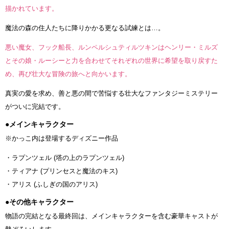
描かれています。
魔法の森の住人たちに降りかかる更なる試練とは…。
悪い魔女、フック船長、ルンペルシュティルツキンはヘンリー・ミルズ
とその娘・ルーシーと力を合わせてそれぞれの世界に希望を取り戻すた
め、再び壮大な冒険の旅へと向かいます。
真実の愛を求め、善と悪の間で苦悩する壮大なファンタジーミステリー
がついに完結です。
●メインキャラクター
※かっこ内は登場するディズニー作品
・ラプンツェル (塔の上のラプンツェル)
・ティアナ (プリンセスと魔法のキス)
・アリス (ふしぎの国のアリス)
●その他キャラクター
物語の完結となる最終回は、メインキャラクターを含む豪華キャストが