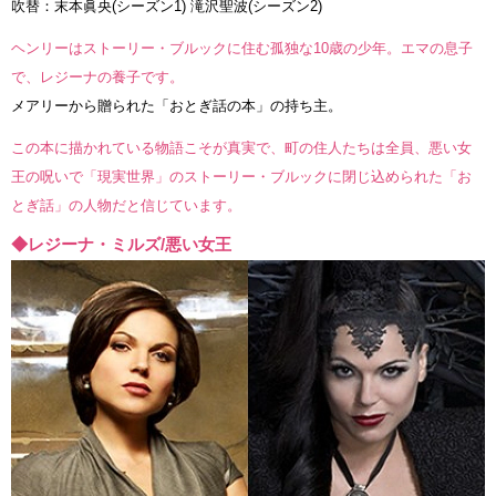
吹替：末本眞央(シーズン1) 滝沢聖波(シーズン2)
ヘンリーはストーリー・ブルックに住む孤独な10歳の少年。エマの息子
で、レジーナの養子です。
メアリーから贈られた「おとぎ話の本」の持ち主。
この本に描かれている物語こそが真実で、町の住人たちは全員、悪い女
王の呪いで「現実世界」のストーリー・ブルックに閉じ込められた「お
とぎ話」の人物だと信じています。
◆レジーナ・ミルズ/悪い女王