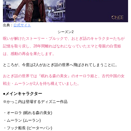
出典：
公式サイト
シーズン2
呪いが解けたストーリー・ブルックで、おとぎ話のキャラクターたちが
記憶を取り戻し、28年間離ればなれになっていたエマと母親の白雪姫
は、感動の再会を果たします。
ところが、今度は2人がおとぎ話の世界へ飛ばされてしまうことに。
おとぎ話の世界では『眠れる森の美女』のオーロラ姫と、古代中国の女
戦士・ムーランが2人を待ち構えていました。
●メインキャラクター
※かっこ内は登場するディズニー作品
・オーロラ (眠れる森の美女)
・ムーラン (ムーラン)
・フック船長 (ピーターパン)