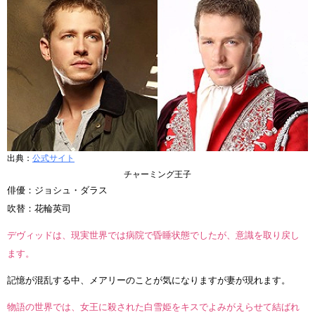
出典：
公式サイト
チャーミング王子
俳優：ジョシュ・ダラス
吹替：花輪英司
デヴィッドは、現実世界では病院で昏睡状態でしたが、意識を取り戻し
ます。
記憶が混乱する中、メアリーのことが気になりますが妻が現れます。
物語の世界では、女王に殺された白雪姫をキスでよみがえらせて結ばれ