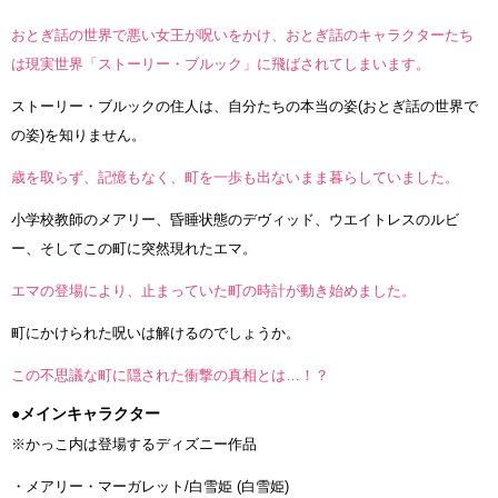
おとぎ話の世界で悪い女王が呪いをかけ、おとぎ話のキャラクターたち
は現実世界「ストーリー・ブルック」に飛ばされてしまいます。
ストーリー・ブルックの住人は、自分たちの本当の姿(おとぎ話の世界で
の姿)を知りません。
歳を取らず、記憶もなく、町を一歩も出ないまま暮らしていました。
小学校教師のメアリー、昏睡状態のデヴィッド、ウエイトレスのルビ
ー、そしてこの町に突然現れたエマ。
エマの登場により、止まっていた町の時計が動き始めました。
町にかけられた呪いは解けるのでしょうか。
この不思議な町に隠された衝撃の真相とは…！？
●メインキャラクター
※かっこ内は登場するディズニー作品
・メアリー・マーガレット/白雪姫 (白雪姫)