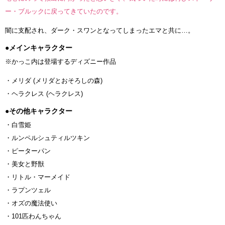
ー・ブルックに戻ってきていたのです。
闇に支配され、ダーク・スワンとなってしまったエマと共に…。
●メインキャラクター
※かっこ内は登場するディズニー作品
・メリダ (メリダとおそろしの森)
・ヘラクレス (ヘラクレス)
●その他キャラクター
・白雪姫
・ルンペルシュティルツキン
・ピーターパン
・美女と野獣
・リトル・マーメイド
・ラプンツェル
・オズの魔法使い
・101匹わんちゃん