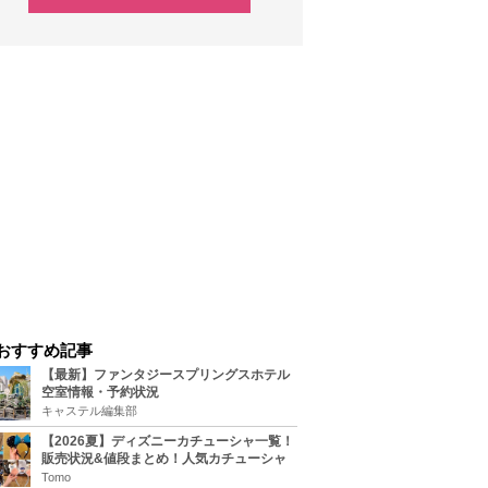
おすすめ記事
【最新】ファンタジースプリングスホテル
空室情報・予約状況
キャステル編集部
【2026夏】ディズニーカチューシャ一覧！
販売状況&値段まとめ！人気カチューシャ
をチェック
Tomo