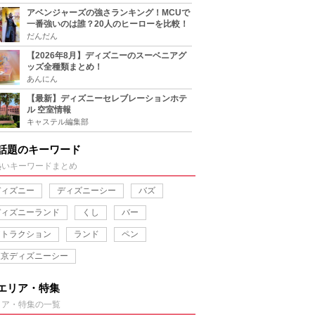
アベンジャーズの強さランキング！MCUで
一番強いのは誰？20人のヒーローを比較！
だんだん
【2026年8月】ディズニーのスーベニアグ
ッズ全種類まとめ！
あんにん
【最新】ディズニーセレブレーションホテ
ル 空室情報
キャステル編集部
話題のキーワード
熱いキーワードまとめ
ディズニー
ディズニーシー
バズ
ディズニーランド
くし
バー
アトラクション
ランド
ペン
東京ディズニーシー
エリア・特集
リア・特集の一覧