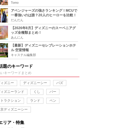
をチェック
Tomo
アベンジャーズの強さランキング！MCUで
一番強いのは誰？20人のヒーローを比較！
だんだん
【2026年8月】ディズニーのスーベニアグ
ッズ全種類まとめ！
あんにん
【最新】ディズニーセレブレーションホテ
ル 空室情報
キャステル編集部
話題のキーワード
熱いキーワードまとめ
ディズニー
ディズニーシー
バズ
ディズニーランド
くし
バー
アトラクション
ランド
ペン
東京ディズニーシー
エリア・特集