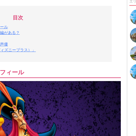
エ
目次
ール
編がある？
声優
（ディズニープラス）」
フィール