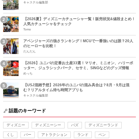
キャステル編集部
【2026夏】ディズニーカチューシャ一覧！販売状況&値段まとめ！
人気カチューシャをチェック
Tomo
アベンジャーズの強さランキング！MCUで一番強いのは誰？20人
のヒーローを比較！
だんだん
【2026】ユニバの定番お土産33選！マリオ、ミニオン、ハリーポ
ッター、ジュラシックパーク、セサミ、SINGなどのグッズ情報
めっち
【USJ混雑予想】2026年のユニバの混み具合は？8月・9月は混
む？リアルタイム待ち時間アプリも
キャステル編集部
話題のキーワード
ディズニー
ディズニーシー
バズ
ディズニーランド
くし
バー
アトラクション
ランド
ペン