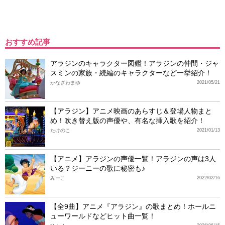
おすすめ記事
アラジンのキャラクター図鑑！アラジンの仲間・ジャ
スミンの家族・続編のキャラクターなど一挙紹介！
かなざわまゆ
2021/05/21
【アラジン】アニメ映画のあらすじ＆登場人物まと
め！吹き替え版の声優や、有名な挿入歌を紹介！
たけのこ
2021/01/13
【アニメ】アラジンの声優一覧！アラジンの声は3人
いる？ジーニーの歌に秘密も♪
みーこ
2022/02/16
【全9曲】アニメ『アラジン』の歌まとめ！ホールニ
ューワールドなどヒット曲一覧！