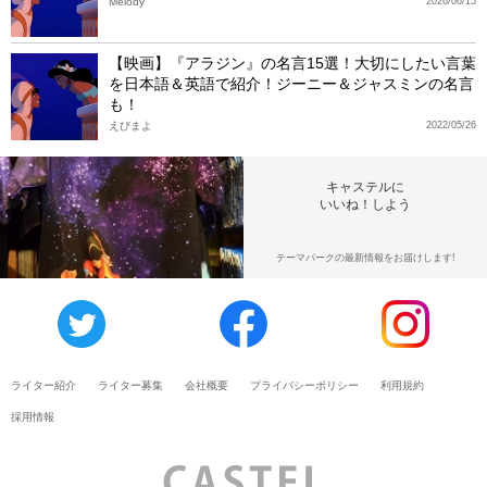
Melody
2026/06/15
【映画】『アラジン』の名言15選！大切にしたい言葉
を日本語＆英語で紹介！ジーニー＆ジャスミンの名言
も！
えびまよ
2022/05/26
キャステルに
いいね！しよう
テーマパークの最新情報をお届けします!
ライター紹介
ライター募集
会社概要
プライバシーポリシー
利用規約
採用情報