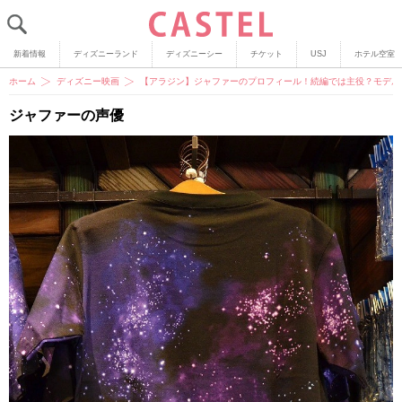
新着情報
ディズニーランド
ディズニーシー
チケット
USJ
ホテル空室
ホーム
ディズニー映画
【アラジン】ジャファーのプロフィール！続編では主役？モデル
ジャファーの声優