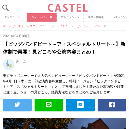
ディズニーシー
ショー・パレード
アトラクション
裏技・攻略法
レストラン
ホーム
東京ディズニーリゾート
ディズニーシー
ショー・パレード
2021年04月08日
【ビッグバンドビート～ア・スペシャルトリート～】新
体制で再開！見どころや公演内容まとめ！
みーこ
東京ディズニーシーで大人気のレビューショー「ビッグバンドビート」が2021
年4月1日（木）に一部公演内容を変更し、特別バージョン「ビッグバンドビー
ト～ア・スペシャルトリート～」として再開しました！新たな公演内容や以前
と違う点、ショーの見どころ、鑑賞方法などをまとめてご紹介します♪