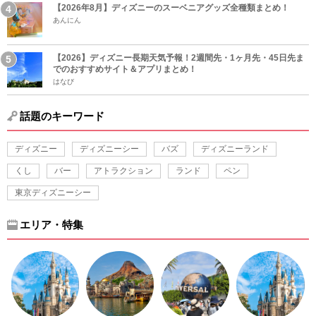
【2026年8月】ディズニーのスーベニアグッズ全種類まとめ！
あんにん
【2026】ディズニー長期天気予報！2週間先・1ヶ月先・45日先ま
でのおすすめサイト＆アプリまとめ！
はなび
話題のキーワード
ディズニー
ディズニーシー
バズ
ディズニーランド
くし
バー
アトラクション
ランド
ペン
東京ディズニーシー
エリア・特集