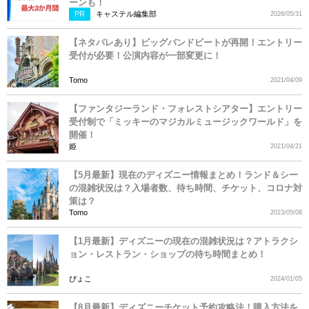
ーンも！
PR
キャステル編集部
2026/05/31
【ネタバレあり】ビッグバンドビートが再開！エントリー
受付が必要！公演内容が一部変更に！
Tomo
2021/04/09
【ファンタジーランド・フォレストシアター】エントリー
受付制で「ミッキーのマジカルミュージックワールド」を
開催！
姫
2021/04/21
【5月最新】現在のディズニー情報まとめ！ランド＆シー
の混雑状況は？入場者数、待ち時間、チケット、コロナ対
策は？
Tomo
2023/05/08
【1月最新】ディズニーの現在の混雑状況は？アトラクシ
ョン・レストラン・ショップの待ち時間まとめ！
ぴょこ
2024/01/05
【8月最新】ディズニーチケット予約攻略法！購入方法を