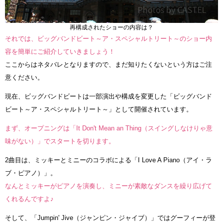
再構成されたショーの内容は？
それでは、ビッグバンドビート～ア・スペシャルトリート～のショー内
容を簡単にご紹介していきましょう！
ここからはネタバレとなりますので、まだ知りたくないという方はご注
意ください。
現在、ビッグバンドビートは一部演出や構成を変更した「ビッグバンド
ビート～ア・スペシャルトリート～」として開催されています。
まず、オープニングは「It Don't Mean an Thing（スイングしなけりゃ意
味がない）」でスタートを切ります。
2曲目は、ミッキーとミニーのコラボによる「I Love A Piano（アイ・ラ
ブ・ピアノ）」。
なんとミッキーがピアノを演奏し、ミニーが素敵なダンスを繰り広げて
くれるんですよ♪
そして、「Jumpin' Jive（ジャンピン・ジャイブ）」ではグーフィーが登