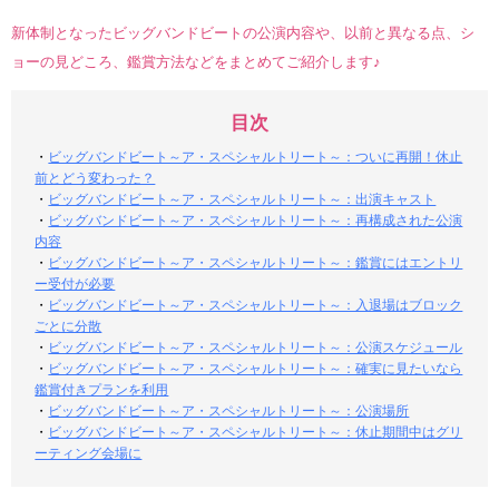
新体制となったビッグバンドビートの公演内容や、以前と異なる点、シ
ョーの見どころ、鑑賞方法などをまとめてご紹介します♪
目次
・
ビッグバンドビート～ア・スペシャルトリート～：ついに再開！休止
前とどう変わった？
・
ビッグバンドビート～ア・スペシャルトリート～：出演キャスト
・
ビッグバンドビート～ア・スペシャルトリート～：再構成された公演
内容
・
ビッグバンドビート～ア・スペシャルトリート～：鑑賞にはエントリ
ー受付が必要
・
ビッグバンドビート～ア・スペシャルトリート～：入退場はブロック
ごとに分散
・
ビッグバンドビート～ア・スペシャルトリート～：公演スケジュール
・
ビッグバンドビート～ア・スペシャルトリート～：確実に見たいなら
鑑賞付きプランを利用
・
ビッグバンドビート～ア・スペシャルトリート～：公演場所
・
ビッグバンドビート～ア・スペシャルトリート～：休止期間中はグリ
ーティング会場に