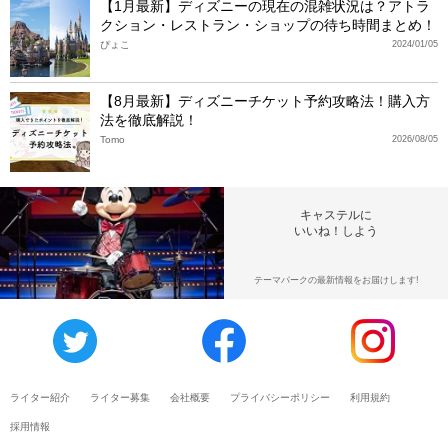
【1月最新】ディズニーの現在の混雑状況は？アトラ
クション・レストラン・ショップの待ち時間まとめ！
ぴょこ
2024/01/05
【8月最新】ディズニーチケット予約攻略法！購入方
法を徹底解説！
Tomo
2026/08/05
キャステルに
いいね！しよう
テーマパークの最新情報をお届けします!
ライター紹介
ライター募集
会社概要
プライバシーポリシー
利用規約
採用情報