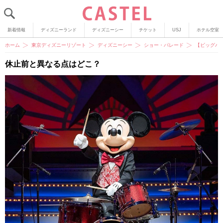
新着情報
ディズニーランド
ディズニーシー
チケット
USJ
ホテル空室
ホーム
東京ディズニーリゾート
ディズニーシー
ショー・パレード
【ビッグバ
休止前と異なる点はどこ？