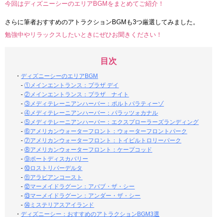
今回はディズニーシーのエリアBGMをまとめてご紹介！
さらに筆者おすすめのアトラクションBGMも3つ厳選してみました。
勉強中やリラックスしたいときにぜひお聞きください！
目次
・
ディズニーシーのエリアBGM
-
①メインエントランス：プラザ デイ
-
②メインエントランス：プラザ ナイト
-
③メディテレーニアンハーバー：ポルトパラティーゾ
-
④メディテレーニアンハーバー：パラッツォカナル
-
⑤メディテレーニアンハーバー：エクスプローラーズランディング
-
⑥アメリカンウォーターフロント：ウォーターフロントパーク
-
⑦アメリカンウォーターフロント：トイビルトロリーパーク
-
⑧アメリカンウォーターフロント：ケープコッド
-
⑨ポートディスカバリー
-
⑩ロストリバーデルタ
-
⑪アラビアンコースト
-
⑫マーメイドラグーン：アバブ・ザ・シー
-
⑬マーメイドラグーン：アンダー・ザ・シー
-
⑭ミステリアスアイランド
・
ディズニーシー：おすすめのアトラクションBGM3選