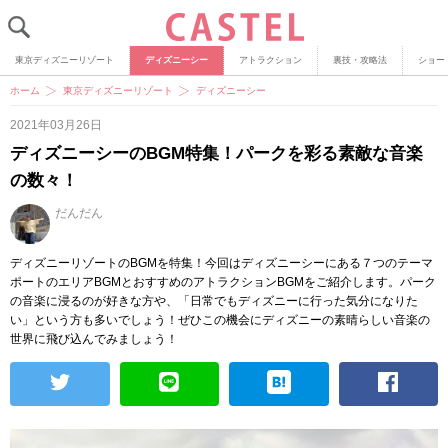
東京ディズニーリゾート
ディズニーシー
アトラクション
裏技・攻略法
ショー
ホーム
東京ディズニーリゾート
ディズニーシー
2021年03月26日
ディズニーシーのBGM特集！パークを彩る素敵な音楽
の数々！
だんだん
ディズニーリゾートのBGMを特集！今回はディズニーシーにある７つのテーマ
ポートのエリアBGMとおすすめのアトラクションBGMをご紹介します。パーク
の音楽に浸るのが好きな方や、「日常でもディズニーに行った気分になりた
い」という方も多いでしょう！ぜひこの機会にディズニーの素晴らしい音楽の
世界に飛び込んでみましょう！